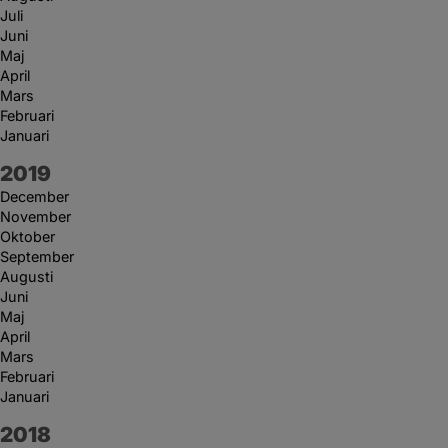
Juli
Juni
Maj
April
Mars
Februari
Januari
År:
2019
December
November
Oktober
September
Augusti
Juni
Maj
April
Mars
Februari
Januari
År:
2018