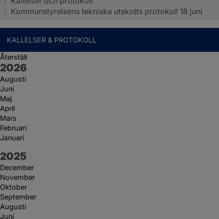
/
Kallelser och protokoll
Sotenäs kommun
/
Kommunstyrelsens tekniska utskotts protokoll 18 juni
KALLELSER & PROTOKOLL
Återställ
År:
2026
Augusti
Juni
Maj
April
Mars
Februari
Januari
År:
2025
December
November
Oktober
September
Augusti
Juni