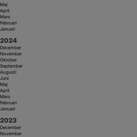
Maj
April
Mars
Februari
Januari
År:
2024
December
November
Oktober
September
Augusti
Juni
Maj
April
Mars
Februari
Januari
År:
2023
December
November