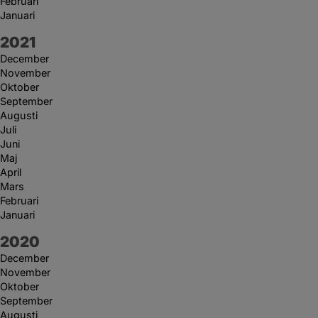
Februari
Januari
År:
2021
December
November
Oktober
September
Augusti
Juli
Juni
Maj
April
Mars
Februari
Januari
År:
2020
December
November
Oktober
September
Augusti