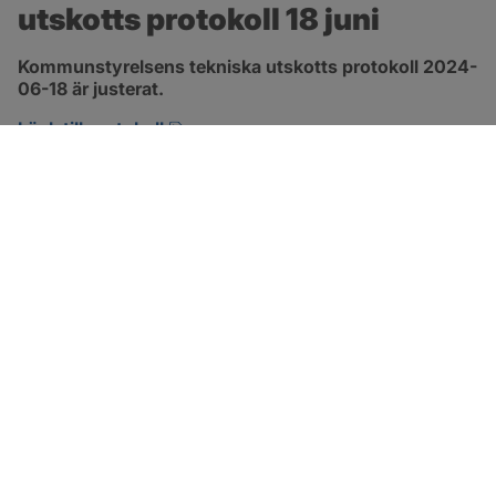
utskotts protokoll 18 juni
Kommunstyrelsens tekniska utskotts protokoll 2024-
06-18 är justerat.
pdf, 501.6 kB, öppnas i nytt fönster.
Länk till protokoll
SOTENÄS KOMMUN
Besöksadress
Parkgatan 46
456 80 Kungshamn
Hitta hit