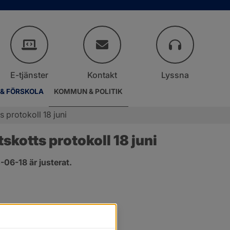
E-tjänster
Kontakt
Lyssna
 & FÖRSKOLA
KOMMUN & POLITIK
 protokoll 18 juni
kotts protokoll 18 juni
06-18 är justerat.
er.