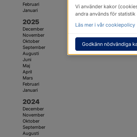
Februari
Vi använder kakor (cookies
Januari
andra används för statisti
År:
2025
Läs mer i vår cookiepolicy
December
November
Oktober
Godkänn nödvändiga k
September
Augusti
Juni
Maj
April
Mars
Februari
Januari
År:
2024
December
November
Oktober
September
Augusti