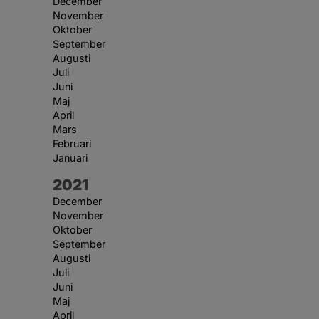
December
November
Oktober
September
Augusti
Juli
Juni
Maj
April
Mars
Februari
Januari
År:
2021
December
November
Oktober
September
Augusti
Juli
Juni
Maj
April