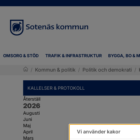
OMSORG & STÖD
TRAFIK & INFRASTRUKTUR
BYGGA, BO & M
/
Kommun & politik
/
Politik och demokrati
/
Sotenäs kommun
KALLELSER & PROTOKOLL
Återställ
År:
2026
Augusti
Juni
Maj
Vi använder kakor
April
Mars