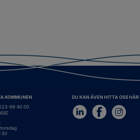
TA KOMMUNEN
DU KAN ÄVEN HITTA OSS HÄR
0523-66 40 00
post
:
 torsdag
6:30