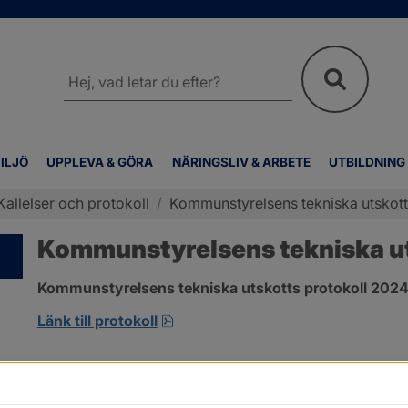
Sök
på
webbplatsen
ILJÖ
UPPLEVA & GÖRA
NÄRINGSLIV & ARBETE
UTBILDNING
Kallelser och protokoll
/
Kommunstyrelsens tekniska utskotts
Kommunstyrelsens tekniska uts
Kommunstyrelsens tekniska utskotts protokoll 2024-
pdf, 501.6 kB, öppnas i nytt fönst
Länk till protokoll