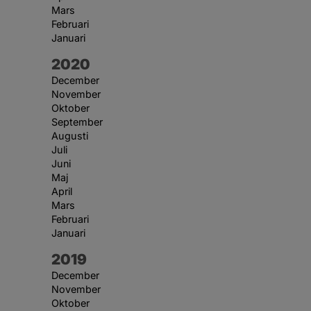
Mars
Februari
Januari
År:
2020
December
November
Oktober
September
Augusti
Juli
Juni
Maj
April
Mars
Februari
Januari
År:
2019
December
November
Oktober