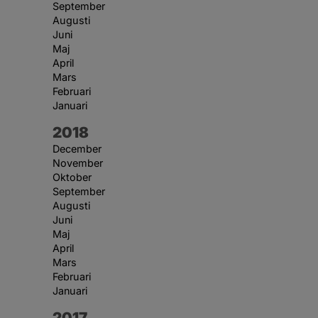
September
Augusti
Juni
Maj
April
Mars
Februari
Januari
År:
2018
December
November
Oktober
September
Augusti
Juni
Maj
April
Mars
Februari
Januari
År:
2017