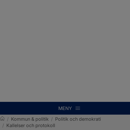
MENY
/
Kommun & politik
/
Politik och demokrati
/
Kallelser och protokoll
Sotenäs kommun