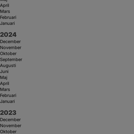
April
Mars
Februari
Januari
År:
2024
December
November
Oktober
September
Augusti
Juni
Maj
April
Mars
Februari
Januari
År:
2023
December
November
Oktober