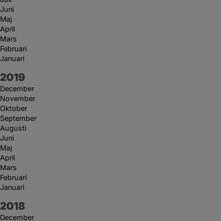
Juni
Maj
April
Mars
Februari
Januari
År:
2019
December
November
Oktober
September
Augusti
Juni
Maj
April
Mars
Februari
Januari
År:
2018
December