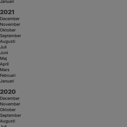
Januari
År:
2021
December
November
Oktober
September
Augusti
Juli
Juni
Maj
April
Mars
Februari
Januari
År:
2020
December
November
Oktober
September
Augusti
Juli