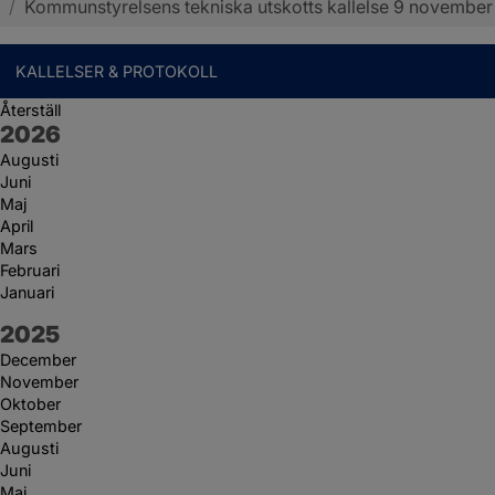
/
Kommunstyrelsens tekniska utskotts kallelse 9 november
KALLELSER & PROTOKOLL
Återställ
År:
2026
Augusti
Juni
Maj
April
Mars
Februari
Januari
År:
2025
December
November
Oktober
September
Augusti
Juni
Maj