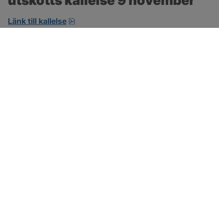
utskotts kallelse 9 november
pdf, öppnas i nytt fönster.
Länk till kallelse
SOTENÄS KOMMUN
Besöksadress
Parkgatan 46
456 80 Kungshamn
Hitta hit
Organisationsnummer:
212000-1322