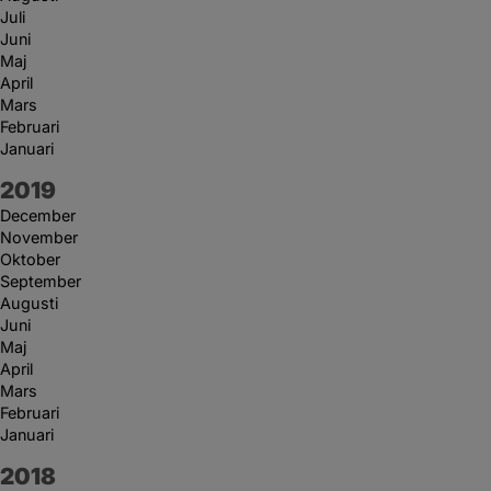
Juli
Juni
Maj
April
Mars
Februari
Januari
År:
2019
December
November
Oktober
September
Augusti
Juni
Maj
April
Mars
Februari
Januari
År:
2018