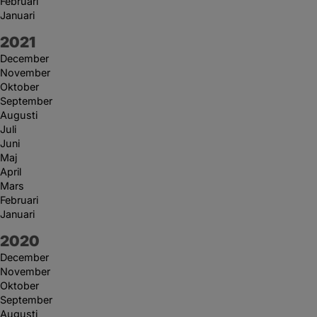
Februari
Januari
År:
2021
December
November
Oktober
September
Augusti
Juli
Juni
Maj
April
Mars
Februari
Januari
År:
2020
December
November
Oktober
September
Augusti