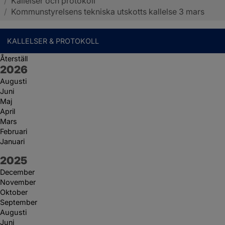
/
Kallelser och protokoll
Sotenäs kommun
/
Kommunstyrelsens tekniska utskotts kallelse 3 mars
KALLELSER & PROTOKOLL
Återställ
År:
2026
Augusti
Juni
Maj
April
Mars
Februari
Januari
År:
2025
December
November
Oktober
September
Augusti
Juni