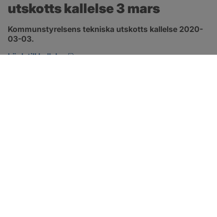
utskotts kallelse 3 mars
Kommunstyrelsens tekniska utskotts kallelse 2020-
03-03.
pdf, öppnas i nytt fönster.
Länk till kallelse
SOTENÄS KOMMUN
Besöksadress
Parkgatan 46
456 80 Kungshamn
Hitta hit