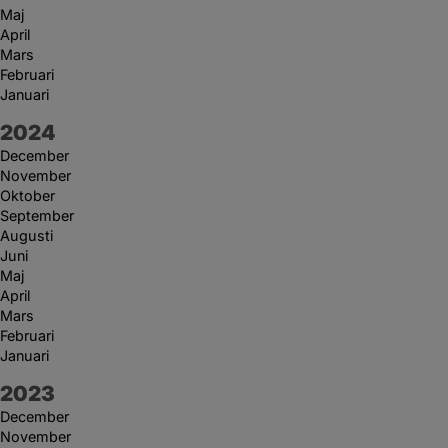
Maj
April
Mars
Februari
Januari
År:
2024
December
November
Oktober
September
Augusti
Juni
Maj
April
Mars
Februari
Januari
År:
2023
December
November