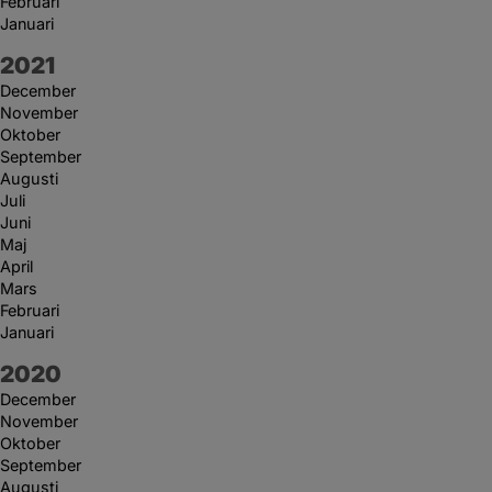
Februari
Januari
År:
2021
December
November
Oktober
September
Augusti
Juli
Juni
Maj
April
Mars
Februari
Januari
År:
2020
December
November
Oktober
September
Augusti