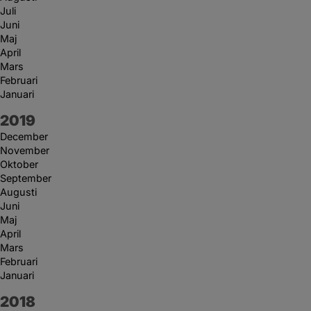
Juli
Juni
Maj
April
Mars
Februari
Januari
År:
2019
December
November
Oktober
September
Augusti
Juni
Maj
April
Mars
Februari
Januari
År:
2018