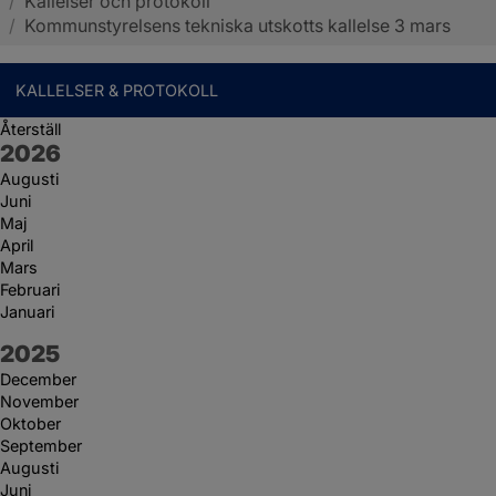
/
Kallelser och protokoll
Sotenäs kommun
/
Kommunstyrelsens tekniska utskotts kallelse 3 mars
KALLELSER & PROTOKOLL
Återställ
År:
2026
Augusti
Juni
Maj
April
Mars
Februari
Januari
År:
2025
December
November
Oktober
September
Augusti
Juni