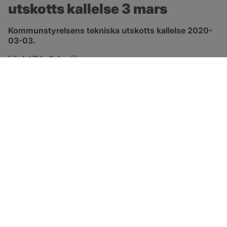
utskotts kallelse 3 mars
Kommunstyrelsens tekniska utskotts kallelse 2020-
03-03.
pdf, öppnas i nytt fönster.
Länk till kallelse
SOTENÄS KOMMUN
Besöksadress
Parkgatan 46
456 80 Kungshamn
Hitta hit