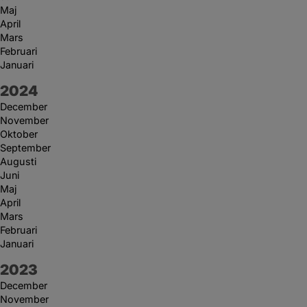
Maj
April
Mars
Februari
Januari
År:
2024
December
November
Oktober
September
Augusti
Juni
Maj
April
Mars
Februari
Januari
År:
2023
December
November