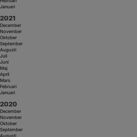
Februari
Januari
År:
2021
December
November
Oktober
September
Augusti
Juli
Juni
Maj
April
Mars
Februari
Januari
År:
2020
December
November
Oktober
September
Augusti