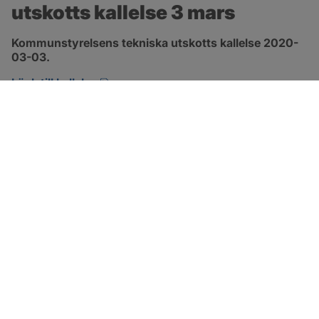
utskotts kallelse 3 mars
Kommunstyrelsens tekniska utskotts kallelse 2020-
03-03.
pdf, öppnas i nytt fönster.
Länk till kallelse
SOTENÄS KOMMUN
Besöksadress
Parkgatan 46
456 80 Kungshamn
Hitta hit