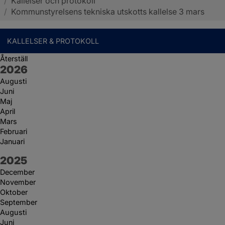
/
Kallelser och protokoll
Sotenäs kommun
/
Kommunstyrelsens tekniska utskotts kallelse 3 mars
KALLELSER & PROTOKOLL
Återställ
År:
2026
Augusti
Juni
Maj
April
Mars
Februari
Januari
År:
2025
December
November
Oktober
September
Augusti
Juni