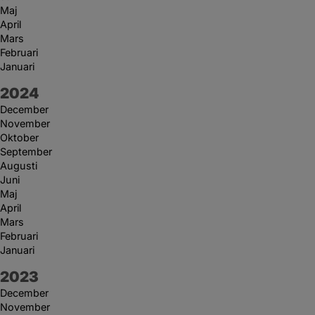
Maj
April
Mars
Februari
Januari
År:
2024
December
November
Oktober
September
Augusti
Juni
Maj
April
Mars
Februari
Januari
År:
2023
December
November