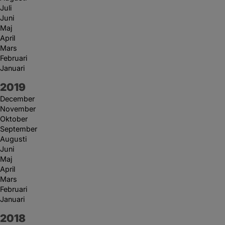
Juli
Juni
Maj
April
Mars
Februari
Januari
År:
2019
December
November
Oktober
September
Augusti
Juni
Maj
April
Mars
Februari
Januari
År:
2018