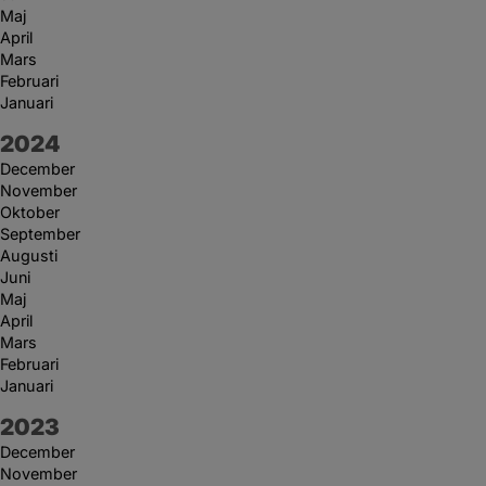
Maj
April
Mars
Februari
Januari
År:
2024
December
November
Oktober
September
Augusti
Juni
Maj
April
Mars
Februari
Januari
År:
2023
December
November