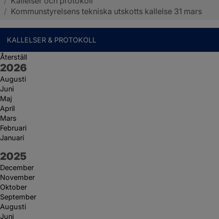
/
Kallelser och protokoll
Sotenäs kommun
/
Kommunstyrelsens tekniska utskotts kallelse 31 mars
KALLELSER & PROTOKOLL
Återställ
År:
2026
Augusti
Juni
Maj
April
Mars
Februari
Januari
År:
2025
December
November
Oktober
September
Augusti
Juni