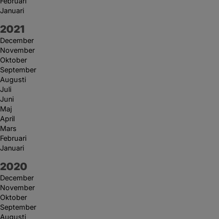
Februari
Januari
År:
2021
December
November
Oktober
September
Augusti
Juli
Juni
Maj
April
Mars
Februari
Januari
År:
2020
December
November
Oktober
September
Augusti