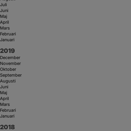
Juli
Juni
Maj
April
Mars
Februari
Januari
År:
2019
December
November
Oktober
September
Augusti
Juni
Maj
April
Mars
Februari
Januari
År:
2018