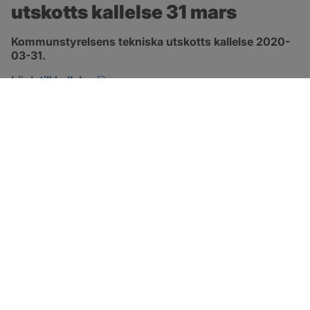
utskotts kallelse 31 mars
Kommunstyrelsens tekniska utskotts kallelse 2020-
03-31.
pdf, öppnas i nytt fönster.
Länk till kallelse
SOTENÄS KOMMUN
Besöksadress
Parkgatan 46
456 80 Kungshamn
Hitta hit