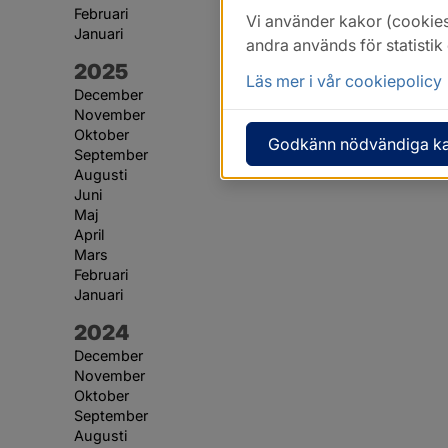
Februari
Vi använder kakor (cookies
Januari
andra används för statisti
År:
2025
Läs mer i vår cookiepolicy
December
November
Oktober
Godkänn nödvändiga k
September
Augusti
Juni
Maj
April
Mars
Februari
Januari
År:
2024
December
November
Oktober
September
Augusti