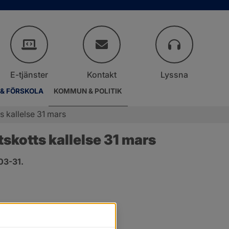
E-tjänster
Kontakt
Lyssna
 & FÖRSKOLA
KOMMUN & POLITIK
 kallelse 31 mars
kotts kallelse 31 mars
03-31.