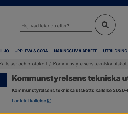
Sök
på
webbplatsen
ILJÖ
UPPLEVA & GÖRA
NÄRINGSLIV & ARBETE
UTBILDNING
Kallelser och protokoll
/
Kommunstyrelsens tekniska utskotts
Kommunstyrelsens tekniska uts
Kommunstyrelsens tekniska utskotts kallelse 2020-
pdf, öppnas i nytt fönster.
Länk till kallelse