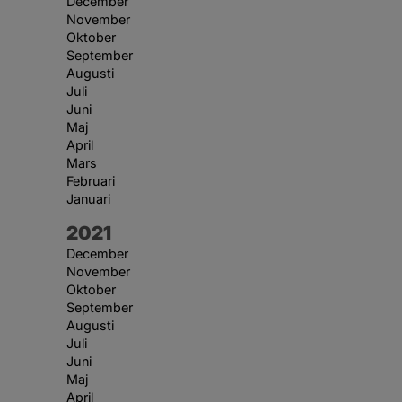
December
November
Oktober
September
Augusti
Juli
Juni
Maj
April
Mars
Februari
Januari
År:
2021
December
November
Oktober
September
Augusti
Juli
Juni
Maj
April