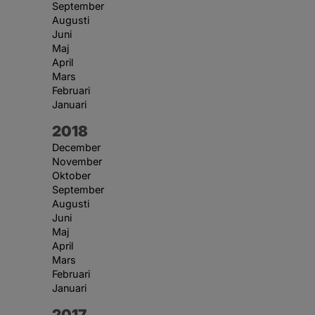
September
Augusti
Juni
Maj
April
Mars
Februari
Januari
År:
2018
December
November
Oktober
September
Augusti
Juni
Maj
April
Mars
Februari
Januari
År:
2017