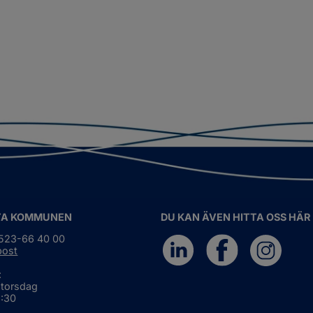
TA KOMMUNEN
DU KAN ÄVEN HITTA OSS HÄR
0523-66 40 00
post
:
 torsdag
6:30