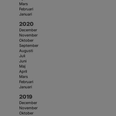
Mars
Februari
Januari
År:
2020
December
November
Oktober
September
Augusti
Juli
Juni
Maj
April
Mars
Februari
Januari
År:
2019
December
November
Oktober