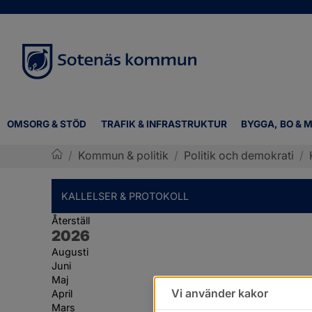
OMSORG & STÖD
TRAFIK & INFRASTRUKTUR
BYGGA, BO & M
/
Kommun & politik
/
Politik och demokrati
/
Sotenäs kommun
KALLELSER & PROTOKOLL
Återställ
År:
2026
Augusti
Juni
Maj
Vi använder kakor
April
Mars