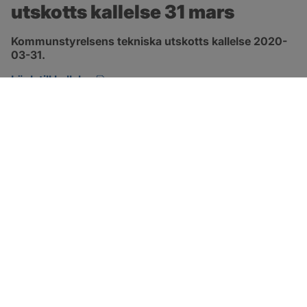
utskotts kallelse 31 mars
Kommunstyrelsens tekniska utskotts kallelse 2020-
03-31.
pdf, öppnas i nytt fönster.
Länk till kallelse
SOTENÄS KOMMUN
Besöksadress
Parkgatan 46
456 80 Kungshamn
Hitta hit