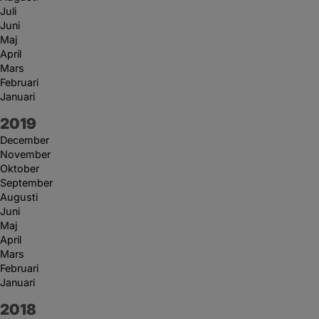
Juli
Juni
Maj
April
Mars
Februari
Januari
År:
2019
December
November
Oktober
September
Augusti
Juni
Maj
April
Mars
Februari
Januari
År:
2018