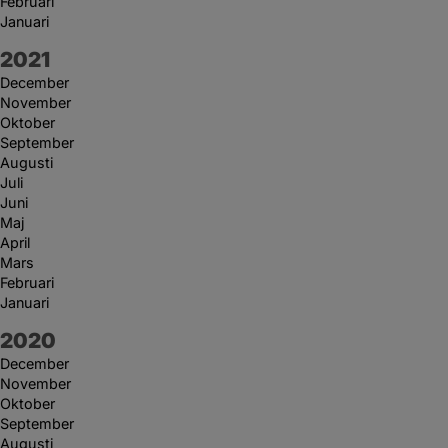
Februari
Januari
År:
2021
December
November
Oktober
September
Augusti
Juli
Juni
Maj
April
Mars
Februari
Januari
År:
2020
December
November
Oktober
September
Augusti