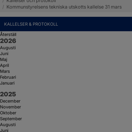
/
Kallelser och protokoll
Sotenäs kommun
/
Kommunstyrelsens tekniska utskotts kallelse 31 mars
KALLELSER & PROTOKOLL
Återställ
År:
2026
Augusti
Juni
Maj
April
Mars
Februari
Januari
År:
2025
December
November
Oktober
September
Augusti
Juni