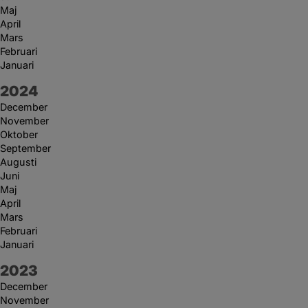
Maj
April
Mars
Februari
Januari
År:
2024
December
November
Oktober
September
Augusti
Juni
Maj
April
Mars
Februari
Januari
År:
2023
December
November