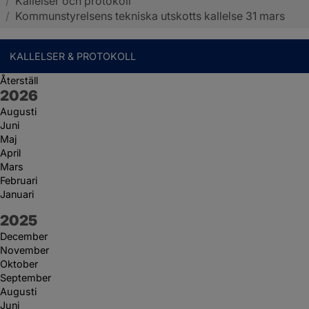
/
Kallelser och protokoll
Sotenäs kommun
/
Kommunstyrelsens tekniska utskotts kallelse 31 mars
KALLELSER & PROTOKOLL
Återställ
År:
2026
Augusti
Juni
Maj
April
Mars
Februari
Januari
År:
2025
December
November
Oktober
September
Augusti
Juni