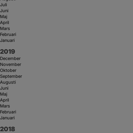
Juli
Juni
Maj
April
Mars
Februari
Januari
År:
2019
December
November
Oktober
September
Augusti
Juni
Maj
April
Mars
Februari
Januari
År:
2018