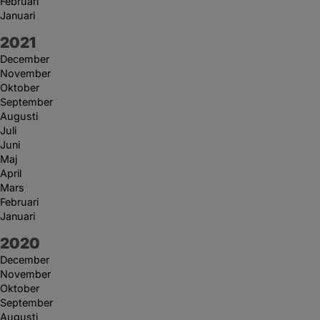
Februari
Januari
År:
2021
December
November
Oktober
September
Augusti
Juli
Juni
Maj
April
Mars
Februari
Januari
År:
2020
December
November
Oktober
September
Augusti