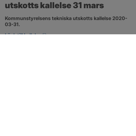
utskotts kallelse 31 mars
Kommunstyrelsens tekniska utskotts kallelse 2020-
03-31.
pdf, öppnas i nytt fönster.
Länk till kallelse
SOTENÄS KOMMUN
Besöksadress
Parkgatan 46
456 80 Kungshamn
Hitta hit