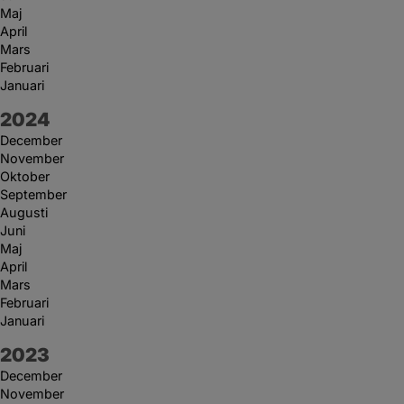
Maj
April
Mars
Februari
Januari
År:
2024
December
November
Oktober
September
Augusti
Juni
Maj
April
Mars
Februari
Januari
År:
2023
December
November