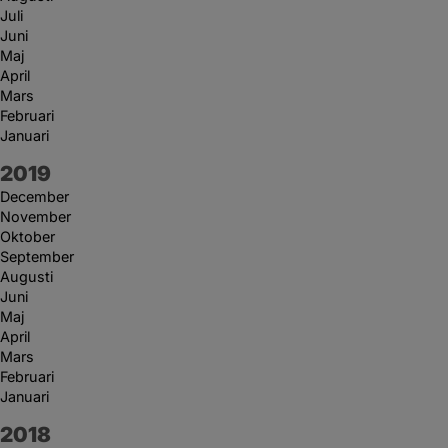
Juli
Juni
Maj
April
Mars
Februari
Januari
År:
2019
December
November
Oktober
September
Augusti
Juni
Maj
April
Mars
Februari
Januari
År:
2018