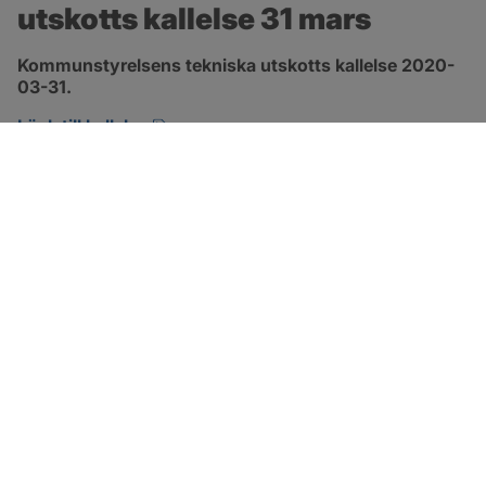
utskotts kallelse 31 mars
Kommunstyrelsens tekniska utskotts kallelse 2020-
03-31.
pdf, öppnas i nytt fönster.
Länk till kallelse
SOTENÄS KOMMUN
Besöksadress
Parkgatan 46
456 80 Kungshamn
Hitta hit