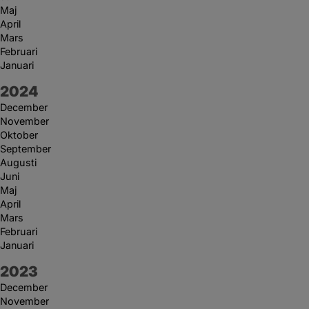
Maj
April
Mars
Februari
Januari
År:
2024
December
November
Oktober
September
Augusti
Juni
Maj
April
Mars
Februari
Januari
År:
2023
December
November