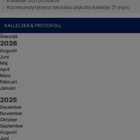
/
Kallelser och protokoll
Sotenäs kommun
/
Kommunstyrelsens tekniska utskotts kallelse 31 mars
KALLELSER & PROTOKOLL
Återställ
År:
2026
Augusti
Juni
Maj
April
Mars
Februari
Januari
År:
2025
December
November
Oktober
September
Augusti
Juni