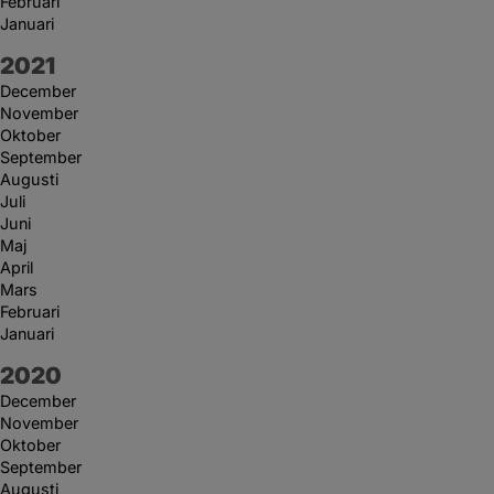
Februari
Januari
År:
2021
December
November
Oktober
September
Augusti
Juli
Juni
Maj
April
Mars
Februari
Januari
År:
2020
December
November
Oktober
September
Augusti