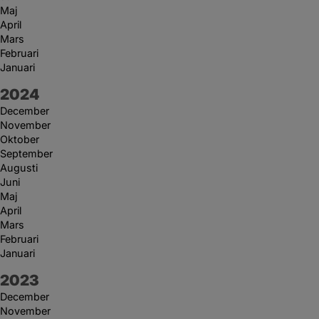
Maj
April
Mars
Februari
Januari
År:
2024
December
November
Oktober
September
Augusti
Juni
Maj
April
Mars
Februari
Januari
År:
2023
December
November