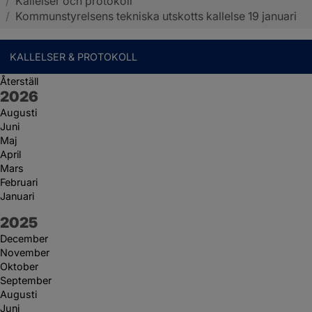
/
Kallelser och protokoll
Sotenäs kommun
/
Kommunstyrelsens tekniska utskotts kallelse 19 januari
KALLELSER & PROTOKOLL
Återställ
År:
2026
Augusti
Juni
Maj
April
Mars
Februari
Januari
År:
2025
December
November
Oktober
September
Augusti
Juni