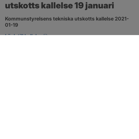
utskotts kallelse 19 januari
Kommunstyrelsens tekniska utskotts kallelse 2021-
01-19
pdf, 184.6 kB, öppnas i nytt fönster.
Länk till kallelse
SOTENÄS KOMMUN
Besöksadress
Parkgatan 46
456 80 Kungshamn
Hitta hit