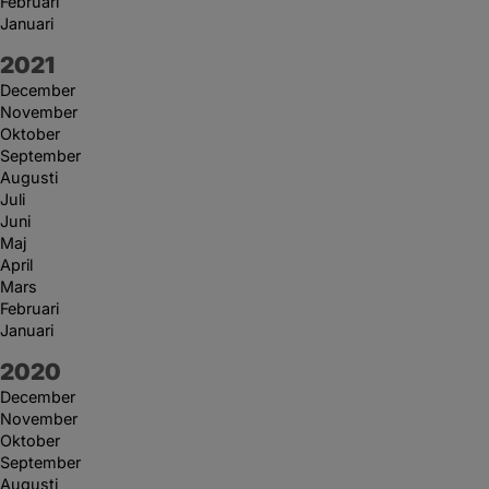
Februari
Januari
År:
2021
December
November
Oktober
September
Augusti
Juli
Juni
Maj
April
Mars
Februari
Januari
År:
2020
December
November
Oktober
September
Augusti