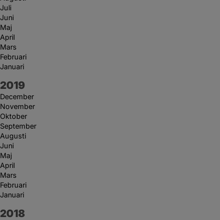
Juli
Juni
Maj
April
Mars
Februari
Januari
År:
2019
December
November
Oktober
September
Augusti
Juni
Maj
April
Mars
Februari
Januari
År:
2018