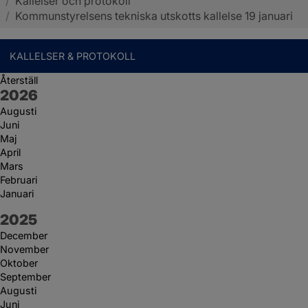
/
Kallelser och protokoll
Sotenäs kommun
/
Kommunstyrelsens tekniska utskotts kallelse 19 januari
KALLELSER & PROTOKOLL
Återställ
År:
2026
Augusti
Juni
Maj
April
Mars
Februari
Januari
År:
2025
December
November
Oktober
September
Augusti
Juni