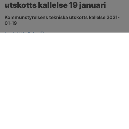
utskotts kallelse 19 januari
Kommunstyrelsens tekniska utskotts kallelse 2021-
01-19
pdf, 184.6 kB, öppnas i nytt fönster.
Länk till kallelse
SOTENÄS KOMMUN
Besöksadress
Parkgatan 46
456 80 Kungshamn
Hitta hit