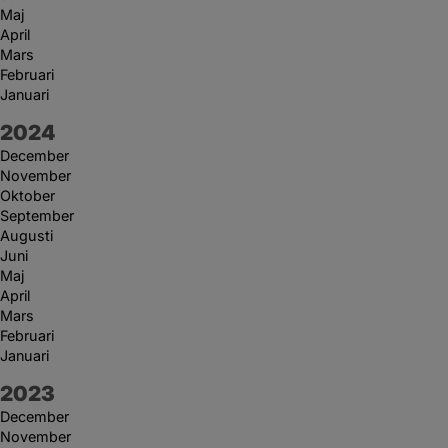
Maj
April
Mars
Februari
Januari
År:
2024
December
November
Oktober
September
Augusti
Juni
Maj
April
Mars
Februari
Januari
År:
2023
December
November