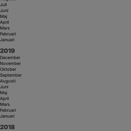
Juli
Juni
Maj
April
Mars
Februari
Januari
År:
2019
December
November
Oktober
September
Augusti
Juni
Maj
April
Mars
Februari
Januari
År:
2018