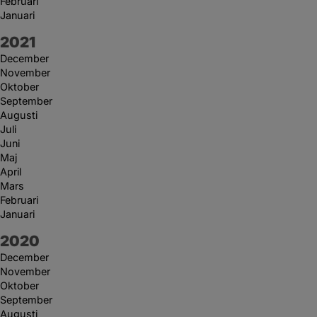
Februari
Januari
År:
2021
December
November
Oktober
September
Augusti
Juli
Juni
Maj
April
Mars
Februari
Januari
År:
2020
December
November
Oktober
September
Augusti