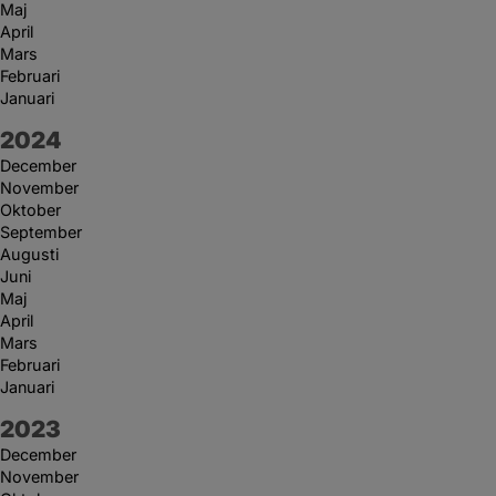
Maj
April
Mars
Februari
Januari
År:
2024
December
November
Oktober
September
Augusti
Juni
Maj
April
Mars
Februari
Januari
År:
2023
December
November