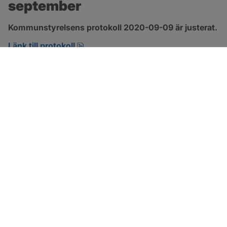
september
Kommunstyrelsens protokoll 2020-09-09 är justerat.
pdf, 421.6 kB, öppnas i nytt fönster.
Länk till protokoll
SOTENÄS KOMMUN
Besöksadress
Parkgatan 46
456 80 Kungshamn
Hitta hit