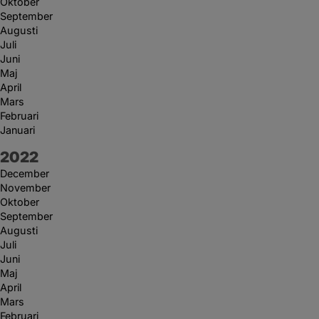
Oktober
September
Augusti
Juli
Juni
Maj
April
Mars
Februari
Januari
År:
2022
December
November
Oktober
September
Augusti
Juli
Juni
Maj
April
Mars
Februari