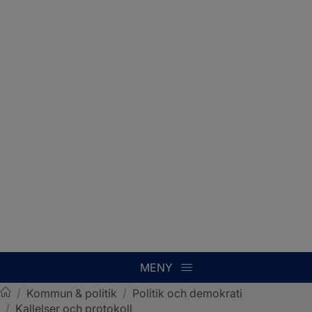
MENY
/
Kommun & politik
/
Politik och demokrati
/
Kallelser och protokoll
Sotenäs kommun