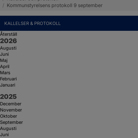
/
Kommunstyrelsens protokoll 9 september
KALLELSER & PROTOKOLL
Återställ
År:
2026
Augusti
Juni
Maj
April
Mars
Februari
Januari
År:
2025
December
November
Oktober
September
Augusti
Juni