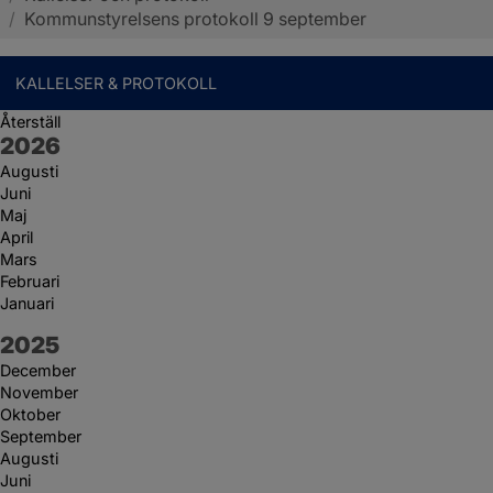
/
Kommunstyrelsens protokoll 9 september
KALLELSER & PROTOKOLL
Återställ
År:
2026
Augusti
Juni
Maj
April
Mars
Februari
Januari
År:
2025
December
November
Oktober
September
Augusti
Juni