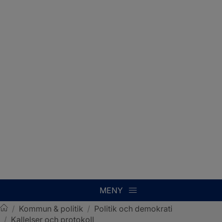
MENY
/
Kommun & politik
/
Politik och demokrati
/
Kallelser och protokoll
Sotenäs kommun