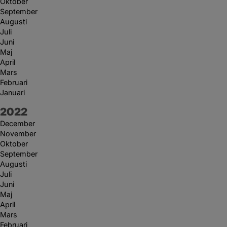
Oktober
September
Augusti
Juli
Juni
Maj
April
Mars
Februari
Januari
År:
2022
December
November
Oktober
September
Augusti
Juli
Juni
Maj
April
Mars
Februari