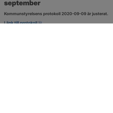
september
Kommunstyrelsens protokoll 2020-09-09 är justerat.
pdf, 421.6 kB, öppnas i nytt fönster.
Länk till protokoll
SOTENÄS KOMMUN
Besöksadress
Parkgatan 46
456 80 Kungshamn
Hitta hit