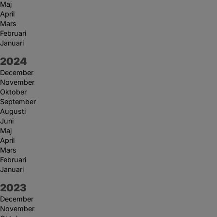
Maj
April
Mars
Februari
Januari
År:
2024
December
November
Oktober
September
Augusti
Juni
Maj
April
Mars
Februari
Januari
År:
2023
December
November