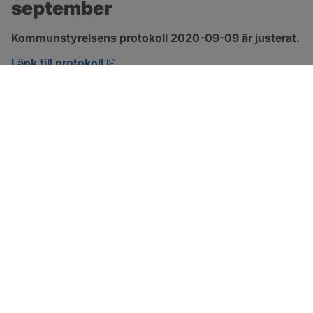
september
Kommunstyrelsens protokoll 2020-09-09 är justerat.
pdf, 421.6 kB, öppnas i nytt fönster.
Länk till protokoll
SOTENÄS KOMMUN
Besöksadress
Parkgatan 46
456 80 Kungshamn
Hitta hit