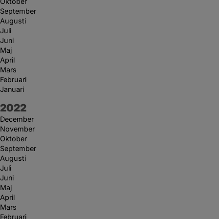
Oktober
September
Augusti
Juli
Juni
Maj
April
Mars
Februari
Januari
År:
2022
December
November
Oktober
September
Augusti
Juli
Juni
Maj
April
Mars
Februari