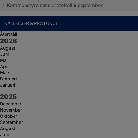
/
Kommunstyrelsens protokoll 9 september
KALLELSER & PROTOKOLL
Återställ
År:
2026
Augusti
Juni
Maj
April
Mars
Februari
Januari
År:
2025
December
November
Oktober
September
Augusti
Juni