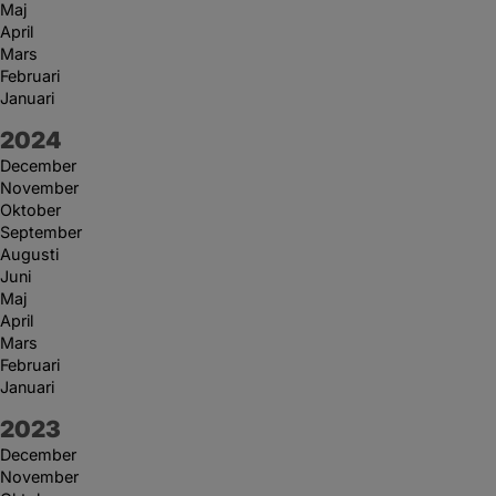
Maj
April
Mars
Februari
Januari
År:
2024
December
November
Oktober
September
Augusti
Juni
Maj
April
Mars
Februari
Januari
År:
2023
December
November