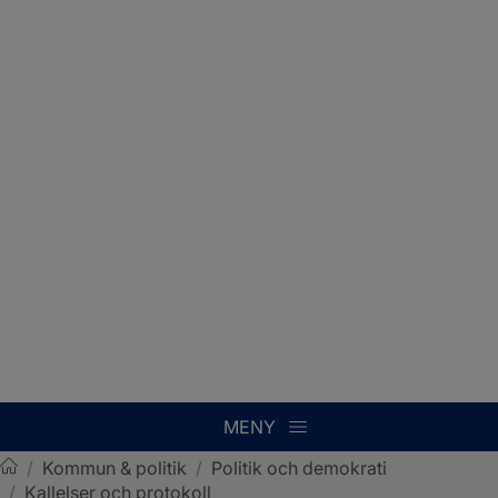
MENY
/
Kommun & politik
/
Politik och demokrati
/
Kallelser och protokoll
Sotenäs kommun