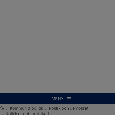
MENY
/
Kommun & politik
/
Politik och demokrati
/
Kallelser och protokoll
Sotenäs kommun