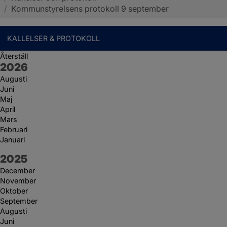
/
Kommunstyrelsens protokoll 9 september
KALLELSER & PROTOKOLL
Återställ
År:
2026
Augusti
Juni
Maj
April
Mars
Februari
Januari
År:
2025
December
November
Oktober
September
Augusti
Juni