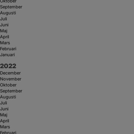
Oktober
September
Augusti
Juli
Juni
Maj
April
Mars
Februari
Januari
År:
2022
December
November
Oktober
September
Augusti
Juli
Juni
Maj
April
Mars
Februari