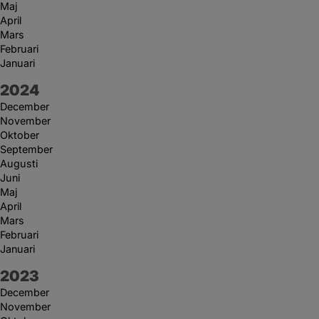
Maj
April
Mars
Februari
Januari
År:
2024
December
November
Oktober
September
Augusti
Juni
Maj
April
Mars
Februari
Januari
År:
2023
December
November