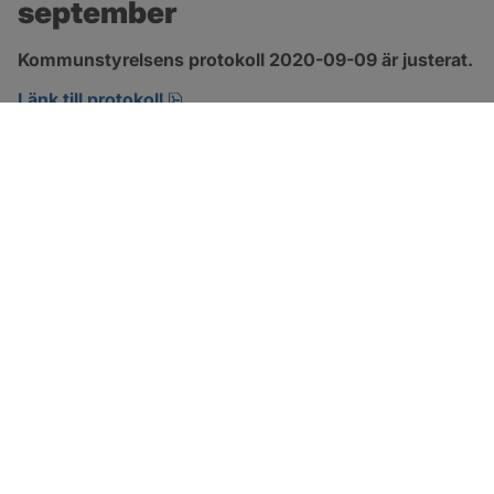
september
Kommunstyrelsens protokoll 2020-09-09 är justerat.
pdf, 421.6 kB, öppnas i nytt fönster.
Länk till protokoll
SOTENÄS KOMMUN
Besöksadress
Parkgatan 46
456 80 Kungshamn
Hitta hit