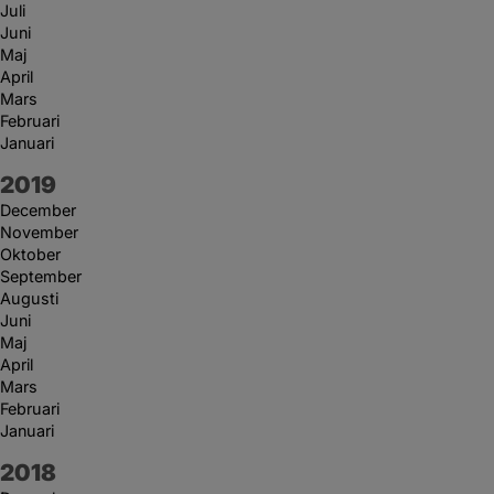
Juli
Juni
Maj
April
Mars
Februari
Januari
År:
2019
December
November
Oktober
September
Augusti
Juni
Maj
April
Mars
Februari
Januari
År:
2018