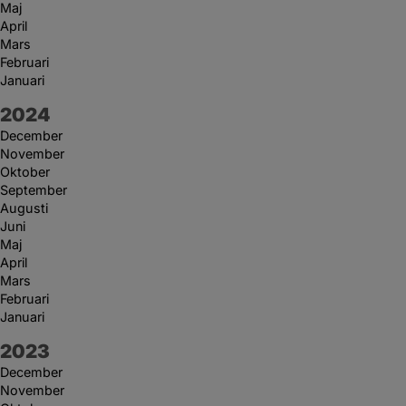
Maj
April
Mars
Februari
Januari
År:
2024
December
November
Oktober
September
Augusti
Juni
Maj
April
Mars
Februari
Januari
År:
2023
December
November