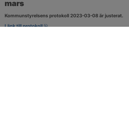
mars
Kommunstyrelsens protokoll 2023-03-08 är justerat.
pdf, 1.3 MB, öppnas i nytt fönster.
Länk till protokoll
SOTENÄS KOMMUN
Besöksadress
Parkgatan 46
456 80 Kungshamn
Hitta hit