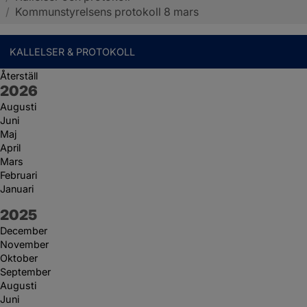
/
Kommunstyrelsens protokoll 8 mars
KALLELSER & PROTOKOLL
Återställ
År:
2026
Augusti
Juni
Maj
April
Mars
Februari
Januari
År:
2025
December
November
Oktober
September
Augusti
Juni