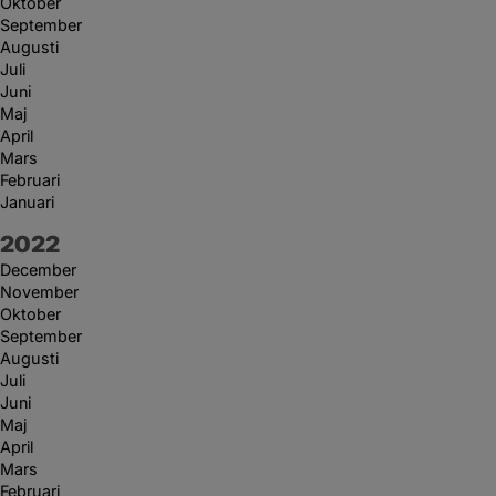
Oktober
September
Augusti
Juli
Juni
Maj
April
Mars
Februari
Januari
År:
2022
December
November
Oktober
September
Augusti
Juli
Juni
Maj
April
Mars
Februari