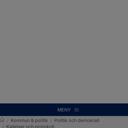
MENY
/
Kommun & politik
/
Politik och demokrati
/
Kallelser och protokoll
Sotenäs kommun