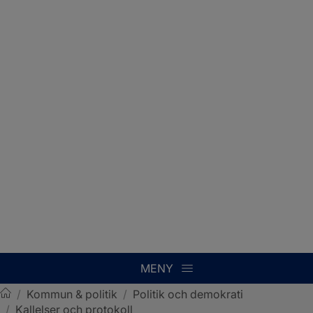
MENY
/
Kommun & politik
/
Politik och demokrati
/
Kallelser och protokoll
Sotenäs kommun