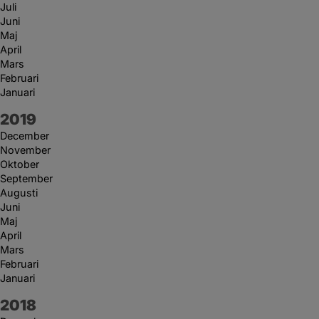
Juli
Juni
Maj
April
Mars
Februari
Januari
År:
2019
December
November
Oktober
September
Augusti
Juni
Maj
April
Mars
Februari
Januari
År:
2018