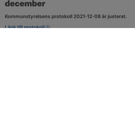
december
Kommunstyrelsens protokoll 2021-12-08 är justerat.
pdf, 290 kB, öppnas i nytt fönster.
Länk till protokoll
SOTENÄS KOMMUN
Besöksadress
Parkgatan 46
456 80 Kungshamn
Hitta hit