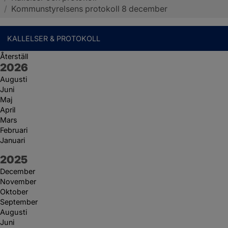
/
Kommunstyrelsens protokoll 8 december
KALLELSER & PROTOKOLL
Återställ
År:
2026
Augusti
Juni
Maj
April
Mars
Februari
Januari
År:
2025
December
November
Oktober
September
Augusti
Juni