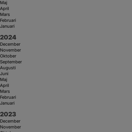
Maj
April
Mars
Februari
Januari
År:
2024
December
November
Oktober
September
Augusti
Juni
Maj
April
Mars
Februari
Januari
År:
2023
December
November