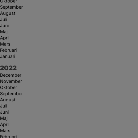
Oktober
September
Augusti
Juli
Juni
Maj
April
Mars
Februari
Januari
År:
2022
December
November
Oktober
September
Augusti
Juli
Juni
Maj
April
Mars
Februari