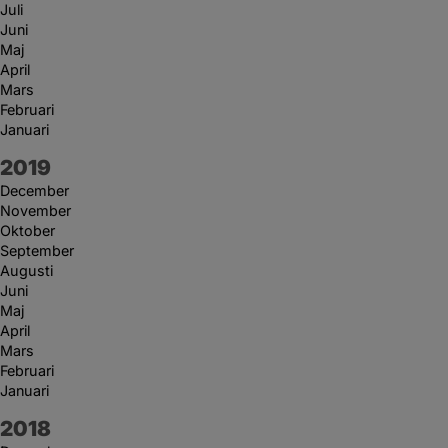
Juli
Juni
Maj
April
Mars
Februari
Januari
År:
2019
December
November
Oktober
September
Augusti
Juni
Maj
April
Mars
Februari
Januari
År:
2018