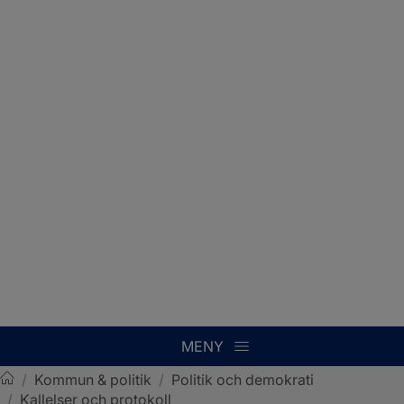
MENY
/
Kommun & politik
/
Politik och demokrati
/
Kallelser och protokoll
Sotenäs kommun