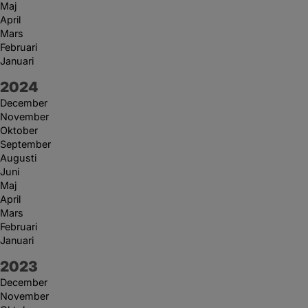
Maj
April
Mars
Februari
Januari
År:
2024
December
November
Oktober
September
Augusti
Juni
Maj
April
Mars
Februari
Januari
År:
2023
December
November