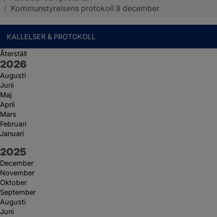
/
Kommunstyrelsens protokoll 8 december
KALLELSER & PROTOKOLL
Återställ
År:
2026
Augusti
Juni
Maj
April
Mars
Februari
Januari
År:
2025
December
November
Oktober
September
Augusti
Juni