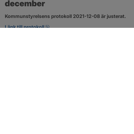
december
Kommunstyrelsens protokoll 2021-12-08 är justerat.
pdf, 290 kB, öppnas i nytt fönster.
Länk till protokoll
SOTENÄS KOMMUN
Besöksadress
Parkgatan 46
456 80 Kungshamn
Hitta hit