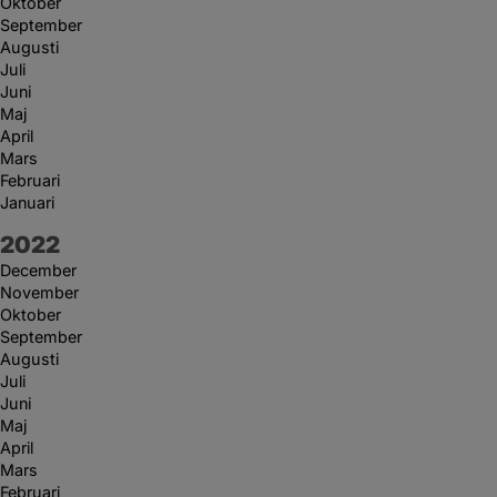
Oktober
September
Augusti
Juli
Juni
Maj
April
Mars
Februari
Januari
År:
2022
December
November
Oktober
September
Augusti
Juli
Juni
Maj
April
Mars
Februari