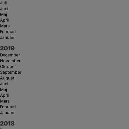
Juli
Juni
Maj
April
Mars
Februari
Januari
År:
2019
December
November
Oktober
September
Augusti
Juni
Maj
April
Mars
Februari
Januari
År:
2018