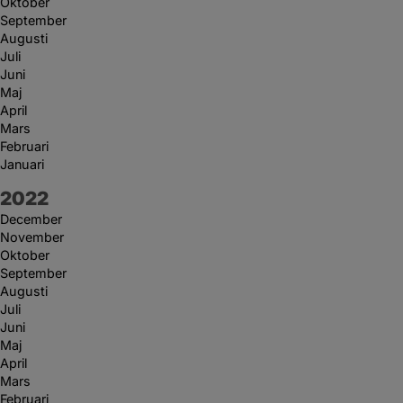
Oktober
September
Augusti
Juli
Juni
Maj
April
Mars
Februari
Januari
År:
2022
December
November
Oktober
September
Augusti
Juli
Juni
Maj
April
Mars
Februari