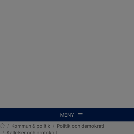
MENY
/
Kommun & politik
/
Politik och demokrati
/
Kallelser och protokoll
Sotenäs kommun