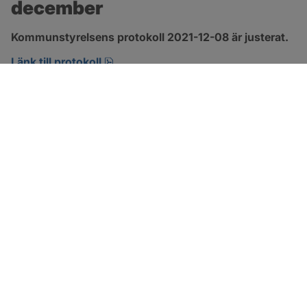
december
Kommunstyrelsens protokoll 2021-12-08 är justerat.
pdf, 290 kB, öppnas i nytt fönster.
Länk till protokoll
SOTENÄS KOMMUN
Besöksadress
Parkgatan 46
456 80 Kungshamn
Hitta hit