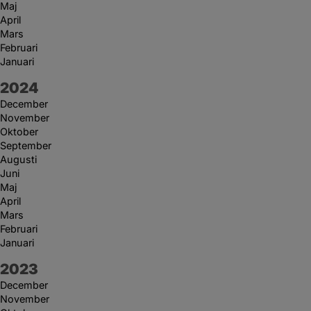
Maj
April
Mars
Februari
Januari
År:
2024
December
November
Oktober
September
Augusti
Juni
Maj
April
Mars
Februari
Januari
År:
2023
December
November