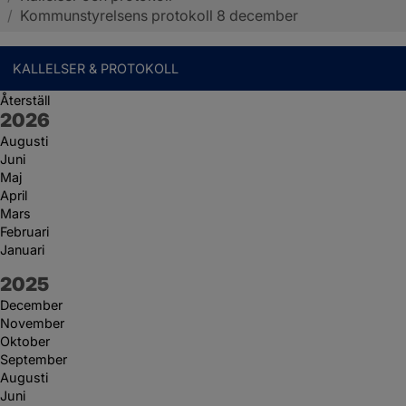
/
Kommunstyrelsens protokoll 8 december
KALLELSER & PROTOKOLL
Återställ
År:
2026
Augusti
Juni
Maj
April
Mars
Februari
Januari
År:
2025
December
November
Oktober
September
Augusti
Juni