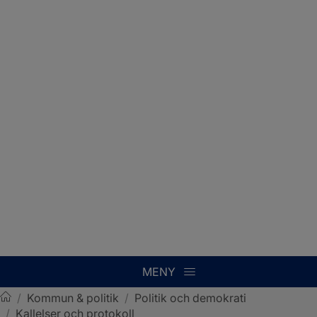
MENY
/
Kommun & politik
/
Politik och demokrati
/
Kallelser och protokoll
Sotenäs kommun