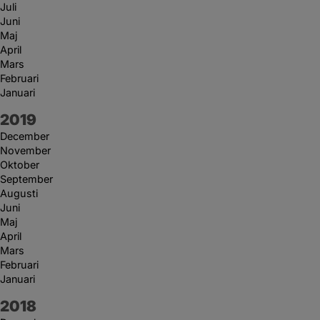
Juli
Juni
Maj
April
Mars
Februari
Januari
År:
2019
December
November
Oktober
September
Augusti
Juni
Maj
April
Mars
Februari
Januari
År:
2018