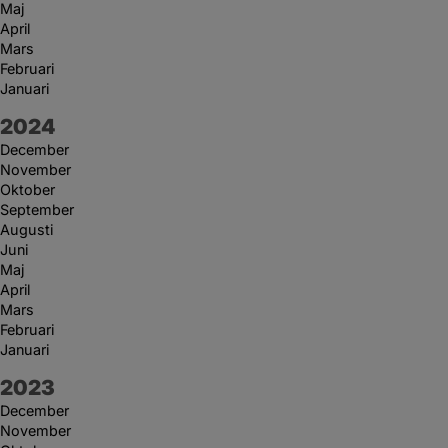
Maj
April
Mars
Februari
Januari
År:
2024
December
November
Oktober
September
Augusti
Juni
Maj
April
Mars
Februari
Januari
År:
2023
December
November