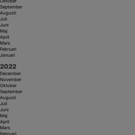
Oktober
September
Augusti
Juli
Juni
Maj
April
Mars
Februari
Januari
År:
2022
December
November
Oktober
September
Augusti
Juli
Juni
Maj
April
Mars
Februari