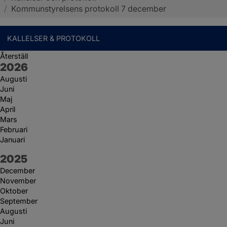
/
Kommunstyrelsens protokoll 7 december
KALLELSER & PROTOKOLL
Återställ
År:
2026
Augusti
Juni
Maj
April
Mars
Februari
Januari
År:
2025
December
November
Oktober
September
Augusti
Juni