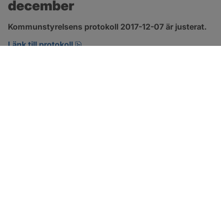
december
Kommunstyrelsens protokoll 2017-12-07 är justerat.
pdf, 123.1 kB, öppnas i nytt fönster.
Länk till protokoll
SOTENÄS KOMMUN
Besöksadress
Parkgatan 46
456 80 Kungshamn
Hitta hit