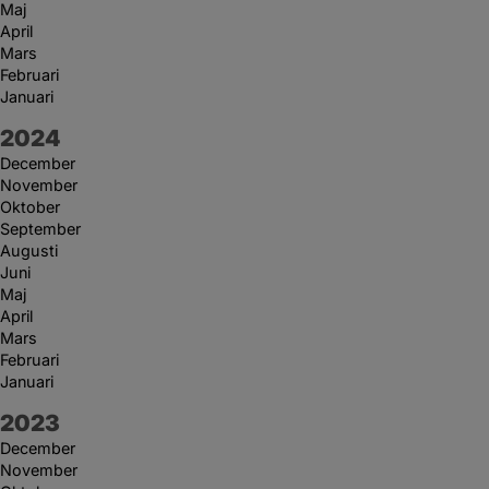
Maj
April
Mars
Februari
Januari
År:
2024
December
November
Oktober
September
Augusti
Juni
Maj
April
Mars
Februari
Januari
År:
2023
December
November