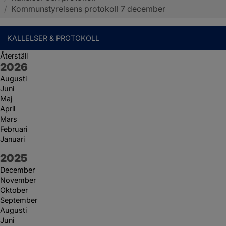
/
Kommunstyrelsens protokoll 7 december
KALLELSER & PROTOKOLL
Återställ
År:
2026
Augusti
Juni
Maj
April
Mars
Februari
Januari
År:
2025
December
November
Oktober
September
Augusti
Juni