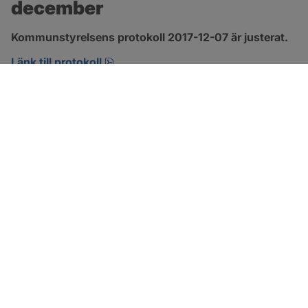
december
Kommunstyrelsens protokoll 2017-12-07 är justerat.
pdf, 123.1 kB, öppnas i nytt fönster.
Länk till protokoll
SOTENÄS KOMMUN
Besöksadress
Parkgatan 46
456 80 Kungshamn
Hitta hit