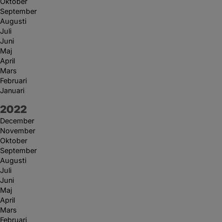
Oktober
September
Augusti
Juli
Juni
Maj
April
Mars
Februari
Januari
År:
2022
December
November
Oktober
September
Augusti
Juli
Juni
Maj
April
Mars
Februari