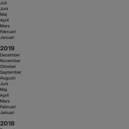
Juli
Juni
Maj
April
Mars
Februari
Januari
År:
2019
December
November
Oktober
September
Augusti
Juni
Maj
April
Mars
Februari
Januari
År:
2018