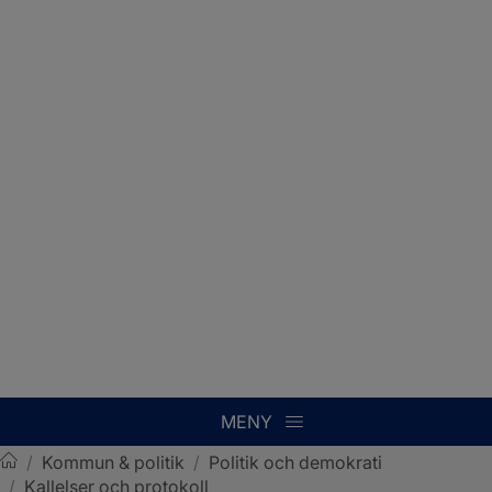
MENY
/
Kommun & politik
/
Politik och demokrati
/
Kallelser och protokoll
Sotenäs kommun