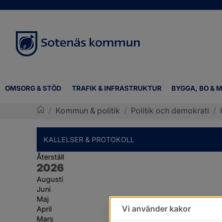
OMSORG & STÖD
TRAFIK & INFRASTRUKTUR
BYGGA, BO & M
/
Kommun & politik
/
Politik och demokrati
/
Sotenäs kommun
KALLELSER & PROTOKOLL
Återställ
År:
2026
Augusti
Juni
Maj
Vi använder kakor
April
Mars