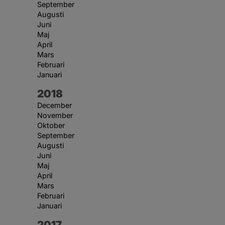
September
Augusti
Juni
Maj
April
Mars
Februari
Januari
År:
2018
December
November
Oktober
September
Augusti
Juni
Maj
April
Mars
Februari
Januari
År:
2017