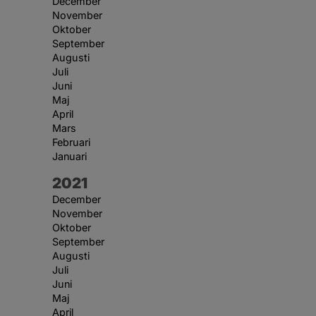
December
November
Oktober
September
Augusti
Juli
Juni
Maj
April
Mars
Februari
Januari
År:
2021
December
November
Oktober
September
Augusti
Juli
Juni
Maj
April