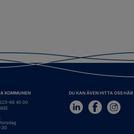
TA KOMMUNEN
DU KAN ÄVEN HITTA OSS HÄR
0523-66 40 00
post
:
 torsdag
6:30