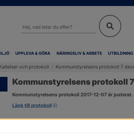
Sök
på
webbplatsen
ILJÖ
UPPLEVA & GÖRA
NÄRINGSLIV & ARBETE
UTBILDNING
Kallelser och protokoll
/
Kommunstyrelsens protokoll 7 de
Kommunstyrelsens protokoll 
Kommunstyrelsens protokoll 2017-12-07 är justerat.
pdf, 123.1 kB, öppnas i nytt fönste
Länk till protokoll