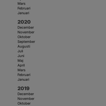
Mars
Februari
Januari
År:
2020
December
November
Oktober
September
Augusti
Juli
Juni
Maj
April
Mars
Februari
Januari
År:
2019
December
November
Oktober