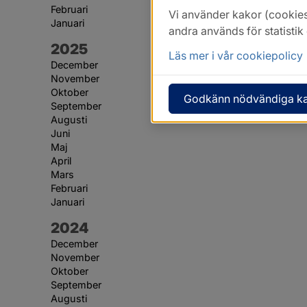
Februari
Vi använder kakor (cookies
Januari
andra används för statisti
År:
2025
Läs mer i vår cookiepolicy
December
November
Oktober
Godkänn nödvändiga k
September
Augusti
Juni
Maj
April
Mars
Februari
Januari
År:
2024
December
November
Oktober
September
Augusti