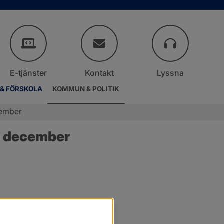
E-tjänster
Kontakt
Lyssna
 & FÖRSKOLA
KOMMUN & POLITIK
cember
7 december
r.