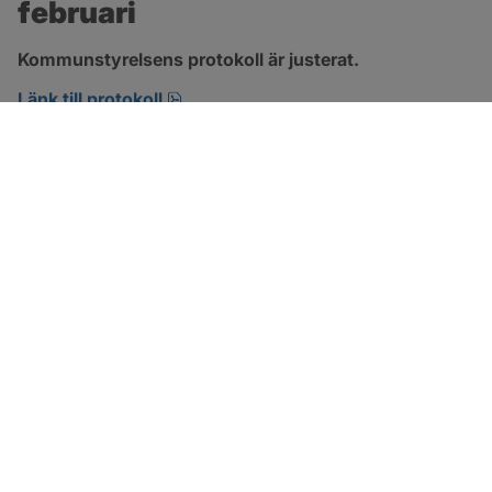
februari
Kommunstyrelsens protokoll är justerat.
pdf, 394.7 kB, öppnas i nytt fönster.
Länk till protokoll
SOTENÄS KOMMUN
Besöksadress
Parkgatan 46
456 80 Kungshamn
Hitta hit