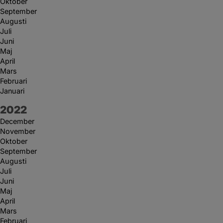
Oktober
September
Augusti
Juli
Juni
Maj
April
Mars
Februari
Januari
År:
2022
December
November
Oktober
September
Augusti
Juli
Juni
Maj
April
Mars
Februari