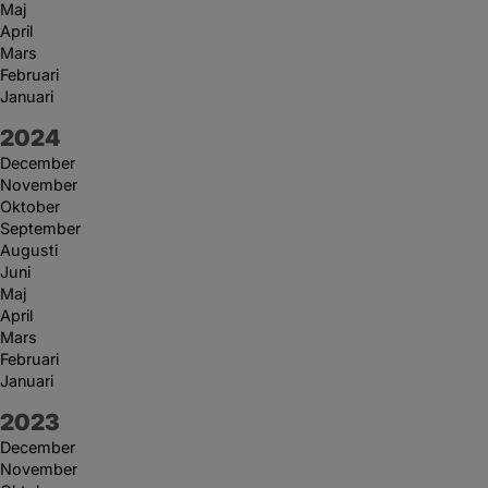
Maj
April
Mars
Februari
Januari
År:
2024
December
November
Oktober
September
Augusti
Juni
Maj
April
Mars
Februari
Januari
År:
2023
December
November