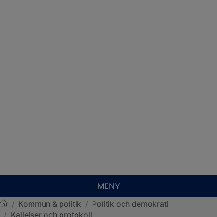
MENY
/
Kommun & politik
/
Politik och demokrati
/
Kallelser och protokoll
Sotenäs kommun