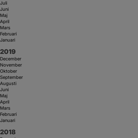
Juli
Juni
Maj
April
Mars
Februari
Januari
År:
2019
December
November
Oktober
September
Augusti
Juni
Maj
April
Mars
Februari
Januari
År:
2018