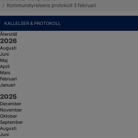
/
Kommunstyrelsens protokoll 3 februari
KALLELSER & PROTOKOLL
Återställ
År:
2026
Augusti
Juni
Maj
April
Mars
Februari
Januari
År:
2025
December
November
Oktober
September
Augusti
Juni