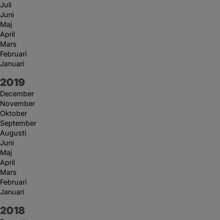
Juli
Juni
Maj
April
Mars
Februari
Januari
År:
2019
December
November
Oktober
September
Augusti
Juni
Maj
April
Mars
Februari
Januari
År:
2018