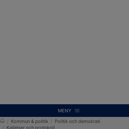
MENY
/
Kommun & politik
/
Politik och demokrati
/
Kallelser och protokoll
Sotenäs kommun