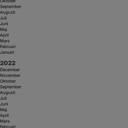
Oktober
September
Augusti
Juli
Juni
Maj
April
Mars
Februari
Januari
År:
2022
December
November
Oktober
September
Augusti
Juli
Juni
Maj
April
Mars
Februari