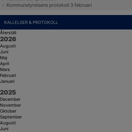
/
Kommunstyrelsens protokoll 3 februari
KALLELSER & PROTOKOLL
Återställ
År:
2026
Augusti
Juni
Maj
April
Mars
Februari
Januari
År:
2025
December
November
Oktober
September
Augusti
Juni