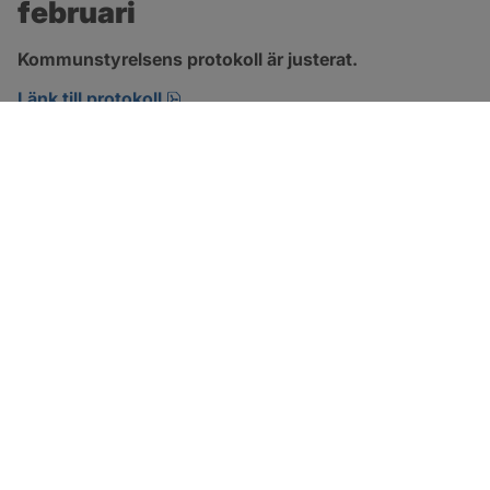
februari
Kommunstyrelsens protokoll är justerat.
pdf, 394.7 kB, öppnas i nytt fönster.
Länk till protokoll
SOTENÄS KOMMUN
Besöksadress
Parkgatan 46
456 80 Kungshamn
Hitta hit