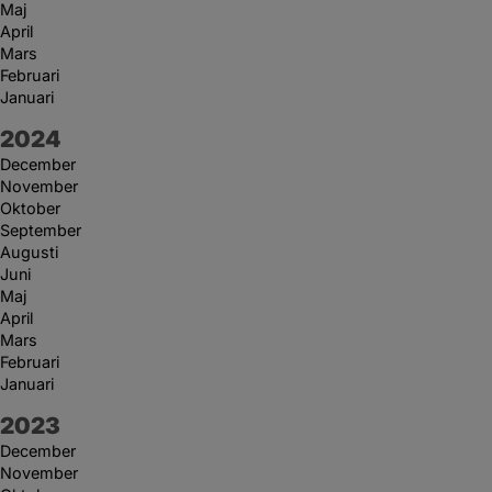
Maj
April
Mars
Februari
Januari
År:
2024
December
November
Oktober
September
Augusti
Juni
Maj
April
Mars
Februari
Januari
År:
2023
December
November