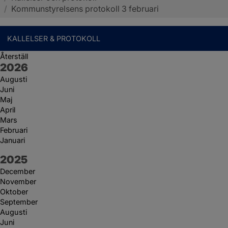
/
Kommunstyrelsens protokoll 3 februari
KALLELSER & PROTOKOLL
Återställ
År:
2026
Augusti
Juni
Maj
April
Mars
Februari
Januari
År:
2025
December
November
Oktober
September
Augusti
Juni