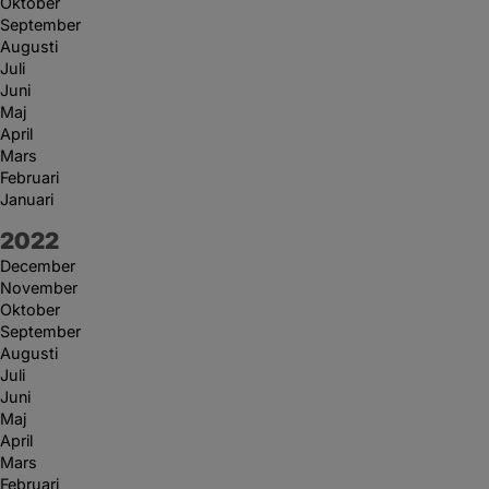
Oktober
September
Augusti
Juli
Juni
Maj
April
Mars
Februari
Januari
År:
2022
December
November
Oktober
September
Augusti
Juli
Juni
Maj
April
Mars
Februari