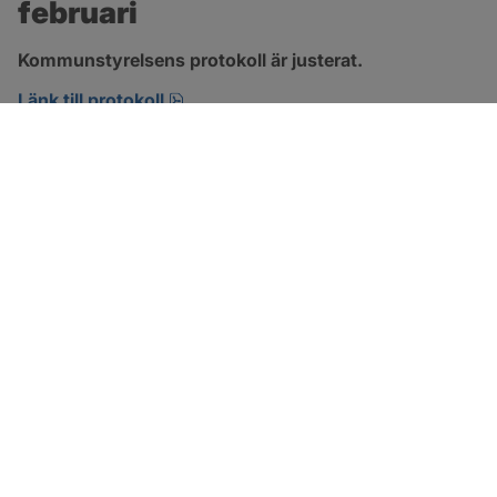
februari
Kommunstyrelsens protokoll är justerat.
pdf, 394.7 kB, öppnas i nytt fönster.
Länk till protokoll
SOTENÄS KOMMUN
Besöksadress
Parkgatan 46
456 80 Kungshamn
Hitta hit