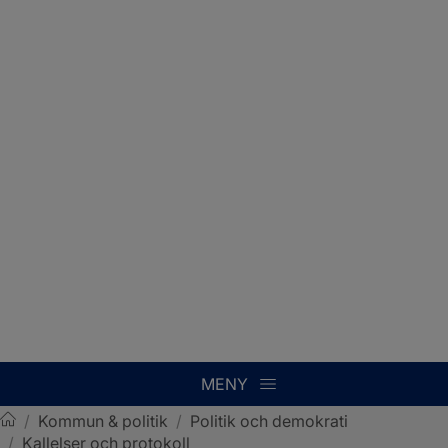
MENY
/
Kommun & politik
/
Politik och demokrati
/
Kallelser och protokoll
Sotenäs kommun