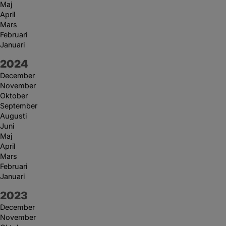
Maj
April
Mars
Februari
Januari
År:
2024
December
November
Oktober
September
Augusti
Juni
Maj
April
Mars
Februari
Januari
År:
2023
December
November