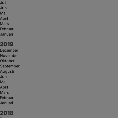
Juli
Juni
Maj
April
Mars
Februari
Januari
År:
2019
December
November
Oktober
September
Augusti
Juni
Maj
April
Mars
Februari
Januari
År:
2018