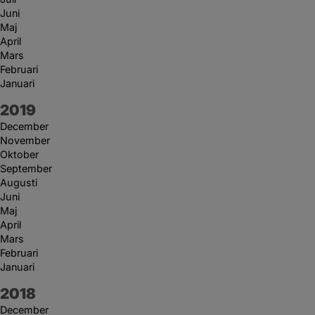
Juni
Maj
April
Mars
Februari
Januari
År:
2019
December
November
Oktober
September
Augusti
Juni
Maj
April
Mars
Februari
Januari
År:
2018
December