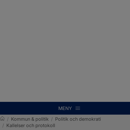
MENY
/
Kommun & politik
/
Politik och demokrati
/
Kallelser och protokoll
Sotenäs kommun