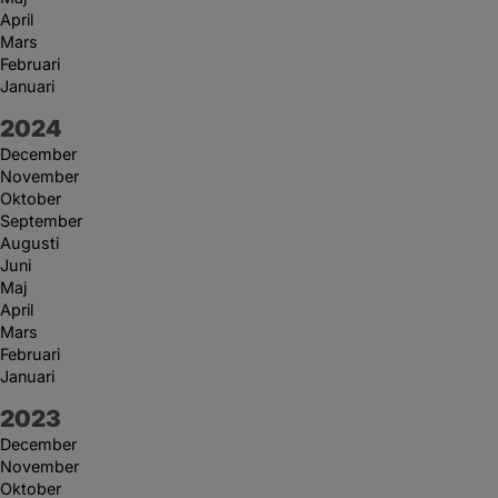
April
Mars
Februari
Januari
År:
2024
December
November
Oktober
September
Augusti
Juni
Maj
April
Mars
Februari
Januari
År:
2023
December
November
Oktober