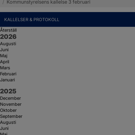
/
Kommunstyrelsens kallelse 3 februari
KALLELSER & PROTOKOLL
Återställ
År:
2026
Augusti
Juni
Maj
April
Mars
Februari
Januari
År:
2025
December
November
Oktober
September
Augusti
Juni
Maj