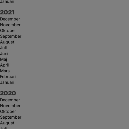
Januari
År:
2021
December
November
Oktober
September
Augusti
Juli
Juni
Maj
April
Mars
Februari
Januari
År:
2020
December
November
Oktober
September
Augusti
Juli