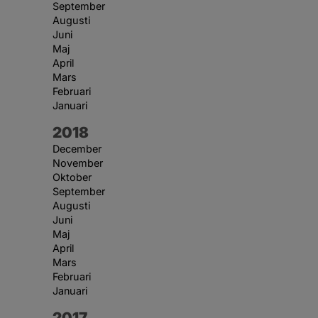
September
Augusti
Juni
Maj
April
Mars
Februari
Januari
År:
2018
December
November
Oktober
September
Augusti
Juni
Maj
April
Mars
Februari
Januari
År:
2017