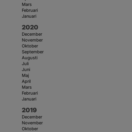
Mars
Februari
Januari
År:
2020
December
November
Oktober
September
Augusti
Juli
Juni
Maj
April
Mars
Februari
Januari
År:
2019
December
November
Oktober