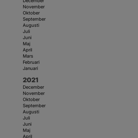
December
November
Oktober
September
Augusti
Juli
Juni
Maj
April
Mars
Februari
Januari
År:
2021
December
November
Oktober
September
Augusti
Juli
Juni
Maj
April