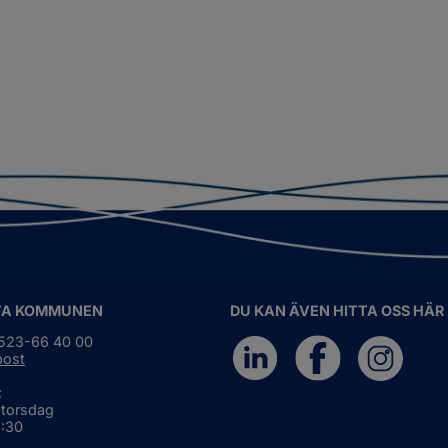
TA KOMMUNEN
DU KAN ÄVEN HITTA OSS HÄR
0523-66 40 00
post
:
 torsdag
6:30