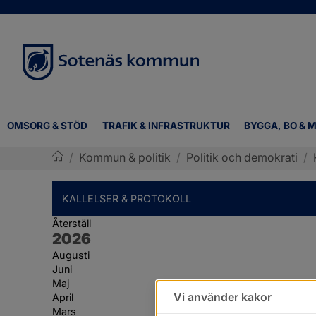
OMSORG & STÖD
TRAFIK & INFRASTRUKTUR
BYGGA, BO & M
/
Kommun & politik
/
Politik och demokrati
/
Sotenäs kommun
KALLELSER & PROTOKOLL
Återställ
År:
2026
Augusti
Juni
Maj
Vi använder kakor
April
Mars