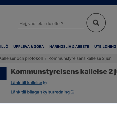
Sök
på
webbplatsen
ILJÖ
UPPLEVA & GÖRA
NÄRINGSLIV & ARBETE
UTBILDNING
Kallelser och protokoll
/
Kommunstyrelsens kallelse 2 juni
Kommunstyrelsens kallelse 2 j
pdf, 18.6 MB, öppnas i nytt fönster
Länk till kallelse
pdf, 8.2 MB.
Länk till bilaga skyltutredning