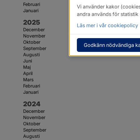
Februari
Vi använder kakor (cookies
Januari
andra används för statisti
År:
2025
Läs mer i vår cookiepolicy
December
November
Oktober
Godkänn nödvändiga k
September
Augusti
Juni
Maj
April
Mars
Februari
Januari
År:
2024
December
November
Oktober
September
Augusti