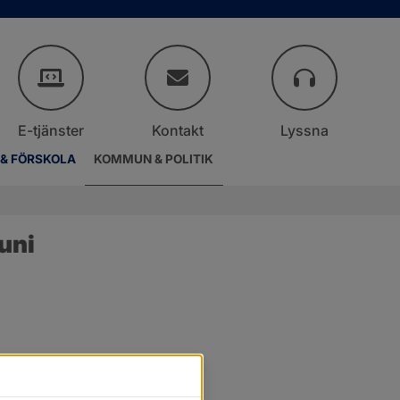
E-tjänster
Kontakt
Lyssna
 & FÖRSKOLA
KOMMUN & POLITIK
uni
.