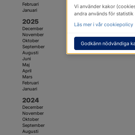
Februari
Vi använder kakor (cookies
Januari
andra används för statisti
År:
2025
Läs mer i vår cookiepolicy
December
November
Oktober
Godkänn nödvändiga k
September
Augusti
Juni
Maj
April
Mars
Februari
Januari
År:
2024
December
November
Oktober
September
Augusti