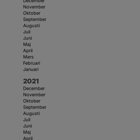
December
November
Oktober
September
Augusti
Juli
Juni
Maj
April
Mars
Februari
Januari
År:
2021
December
November
Oktober
September
Augusti
Juli
Juni
Maj
April