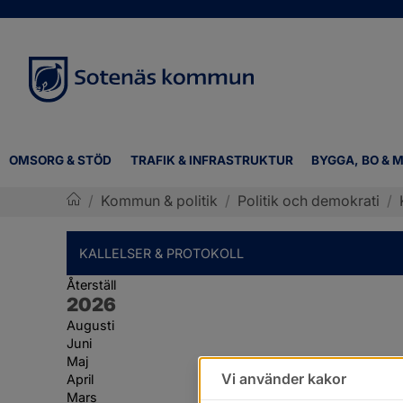
OMSORG & STÖD
TRAFIK & INFRASTRUKTUR
BYGGA, BO & M
/
Kommun & politik
/
Politik och demokrati
/
Sotenäs kommun
KALLELSER & PROTOKOLL
Återställ
År:
2026
Augusti
Juni
Maj
Vi använder kakor
April
Mars