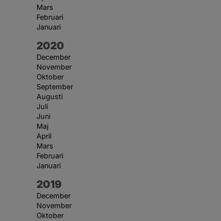
Mars
Februari
Januari
År:
2020
December
November
Oktober
September
Augusti
Juli
Juni
Maj
April
Mars
Februari
Januari
År:
2019
December
November
Oktober