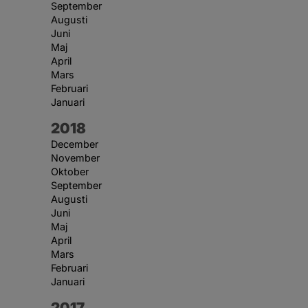
September
Augusti
Juni
Maj
April
Mars
Februari
Januari
År:
2018
December
November
Oktober
September
Augusti
Juni
Maj
April
Mars
Februari
Januari
År:
2017