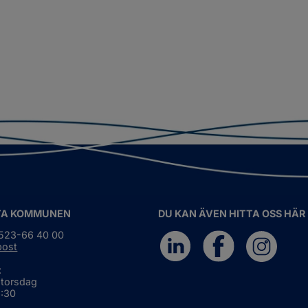
TA KOMMUNEN
DU KAN ÄVEN HITTA OSS HÄR
0523-66 40 00
post
:
 torsdag
6:30