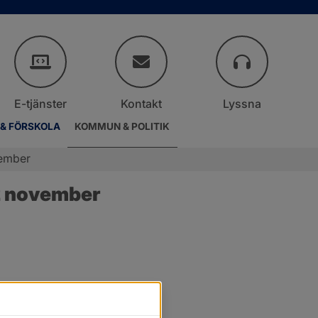
E-tjänster
Kontakt
Lyssna
 & FÖRSKOLA
KOMMUN & POLITIK
vember
2 november