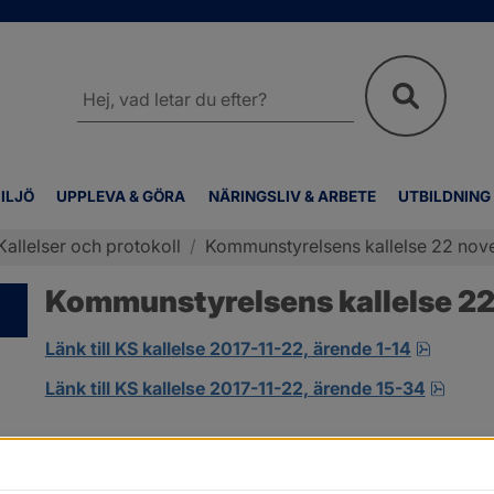
Sök
på
webbplatsen
ILJÖ
UPPLEVA & GÖRA
NÄRINGSLIV & ARBETE
UTBILDNING
Kallelser och protokoll
/
Kommunstyrelsens kallelse 22 no
Kommunstyrelsens kallelse 2
pdf.
Länk till KS kallelse 2017-11-22, ärende 1-14
pdf.
Länk till KS kallelse 2017-11-22, ärende 15-34