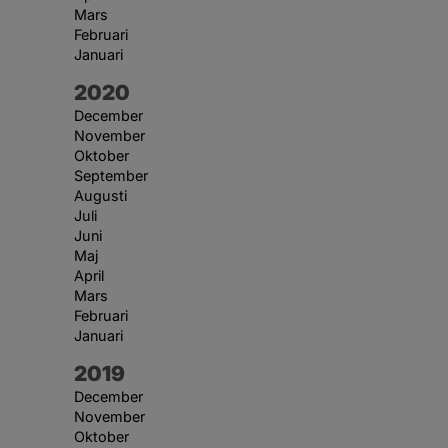
Mars
Februari
Januari
År:
2020
December
November
Oktober
September
Augusti
Juli
Juni
Maj
April
Mars
Februari
Januari
År:
2019
December
November
Oktober