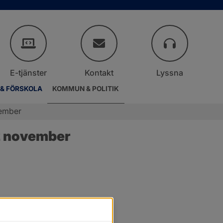
E-tjänster
Kontakt
Lyssna
 & FÖRSKOLA
KOMMUN & POLITIK
vember
2 november