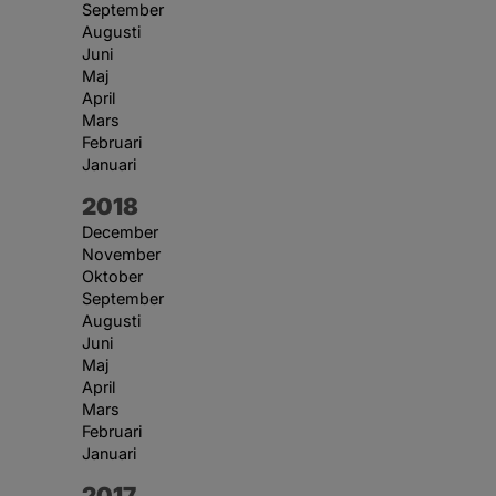
September
Augusti
Juni
Maj
April
Mars
Februari
Januari
År:
2018
December
November
Oktober
September
Augusti
Juni
Maj
April
Mars
Februari
Januari
År:
2017