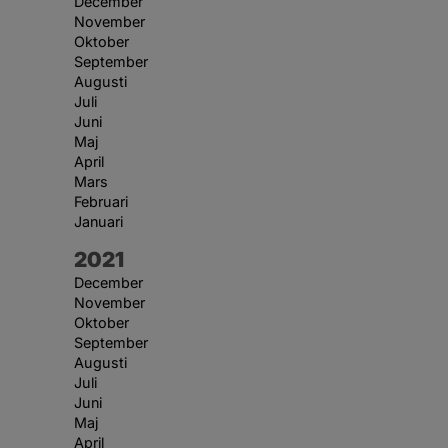
December
November
Oktober
September
Augusti
Juli
Juni
Maj
April
Mars
Februari
Januari
År:
2021
December
November
Oktober
September
Augusti
Juli
Juni
Maj
April