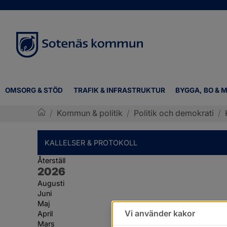
OMSORG & STÖD
TRAFIK & INFRASTRUKTUR
BYGGA, BO & M
/
Kommun & politik
/
Politik och demokrati
/
Sotenäs kommun
KALLELSER & PROTOKOLL
Återställ
År:
2026
Augusti
Juni
Maj
Vi använder kakor
April
Mars