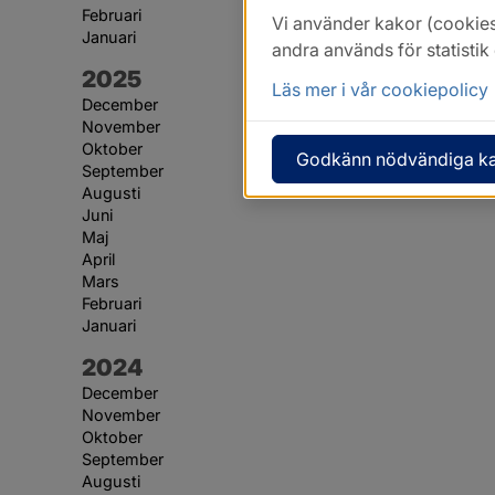
Februari
Vi använder kakor (cookies
Januari
andra används för statisti
År:
2025
Läs mer i vår cookiepolicy
December
November
Oktober
Godkänn nödvändiga k
September
Augusti
Juni
Maj
April
Mars
Februari
Januari
År:
2024
December
November
Oktober
September
Augusti