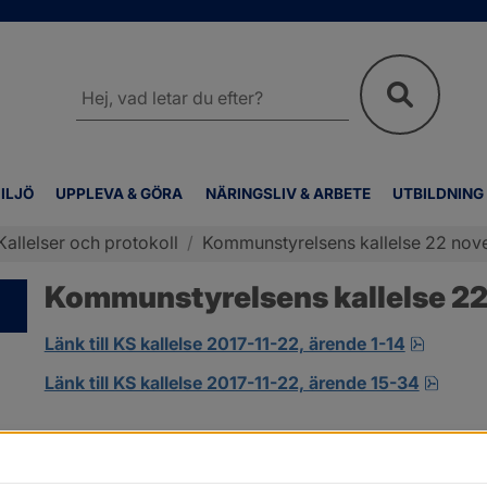
Sök
på
webbplatsen
ILJÖ
UPPLEVA & GÖRA
NÄRINGSLIV & ARBETE
UTBILDNING
Kallelser och protokoll
/
Kommunstyrelsens kallelse 22 no
Kommunstyrelsens kallelse 2
pdf.
Länk till KS kallelse 2017-11-22, ärende 1-14
pdf.
Länk till KS kallelse 2017-11-22, ärende 15-34