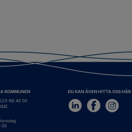
TA KOMMUNEN
DU KAN ÄVEN HITTA OSS HÄR
0523-66 40 00
post
:
 torsdag
6:30