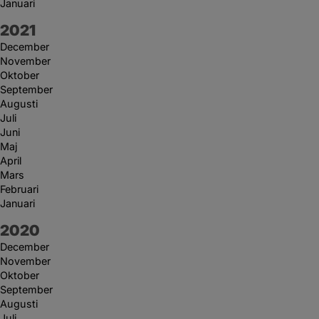
Januari
År:
2021
December
November
Oktober
September
Augusti
Juli
Juni
Maj
April
Mars
Februari
Januari
År:
2020
December
November
Oktober
September
Augusti
Juli