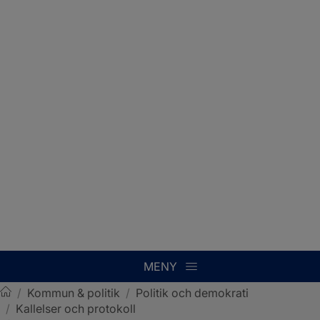
MENY
/
Kommun & politik
/
Politik och demokrati
/
Kallelser och protokoll
Sotenäs kommun