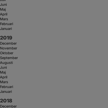
Juni
Maj
April
Mars
Februari
Januari
År:
2019
December
November
Oktober
September
Augusti
Juni
Maj
April
Mars
Februari
Januari
År:
2018
December