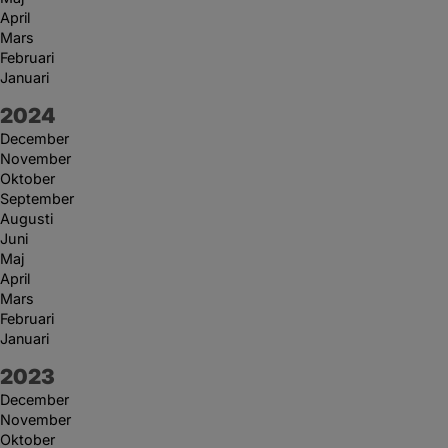
April
Mars
Februari
Januari
År:
2024
December
November
Oktober
September
Augusti
Juni
Maj
April
Mars
Februari
Januari
År:
2023
December
November
Oktober