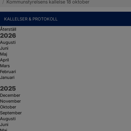
/
Kommunstyrelsens kallelse 18 oktober
KALLELSER & PROTOKOLL
Återställ
År:
2026
Augusti
Juni
Maj
April
Mars
Februari
Januari
År:
2025
December
November
Oktober
September
Augusti
Juni
Maj