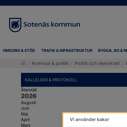
OMSORG & STÖD
TRAFIK & INFRASTRUKTUR
BYGGA, BO & M
/
Kommun & politik
/
Politik och demokrati
/
Sotenäs kommun
KALLELSER & PROTOKOLL
Återställ
År:
2026
Augusti
Juni
Maj
Vi använder kakor
April
Mars