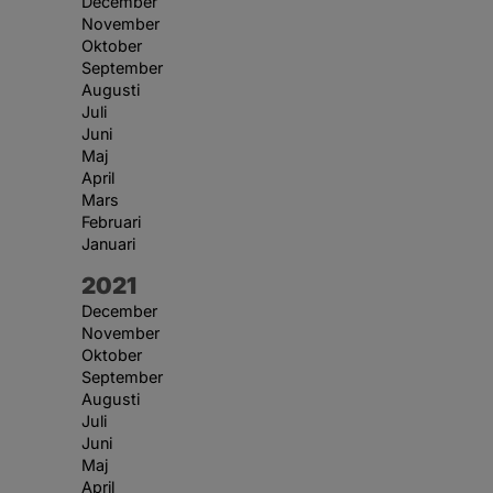
December
November
Oktober
September
Augusti
Juli
Juni
Maj
April
Mars
Februari
Januari
År:
2021
December
November
Oktober
September
Augusti
Juli
Juni
Maj
April