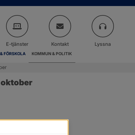
E-tjänster
Kontakt
Lyssna
 & FÖRSKOLA
KOMMUN & POLITIK
ber
 oktober