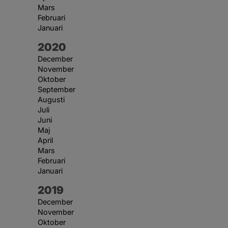
Mars
Februari
Januari
År:
2020
December
November
Oktober
September
Augusti
Juli
Juni
Maj
April
Mars
Februari
Januari
År:
2019
December
November
Oktober