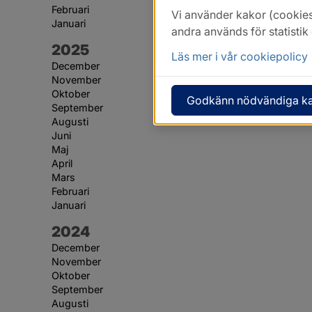
Februari
Vi använder kakor (cookies
Januari
andra används för statisti
År:
2025
Läs mer i vår cookiepolicy
December
November
Oktober
Godkänn nödvändiga k
September
Augusti
Juni
Maj
April
Mars
Februari
Januari
År:
2024
December
November
Oktober
September
Augusti