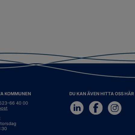
TA KOMMUNEN
DU KAN ÄVEN HITTA OSS HÄR
0523-66 40 00
post
:
 torsdag
6:30