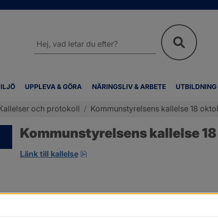
Sök
på
webbplatsen
ILJÖ
UPPLEVA & GÖRA
NÄRINGSLIV & ARBETE
UTBILDNING
Kallelser och protokoll
/
Kommunstyrelsens kallelse 18 okto
Kommunstyrelsens kallelse 18
pdf, öppnas i nytt fönster.
Länk till kallelse