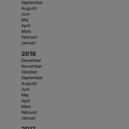
September
Augusti
Juni
Maj
April
Mars
Februari
Januari
År:
2018
December
November
Oktober
September
Augusti
Juni
Maj
April
Mars
Februari
Januari
År:
2017