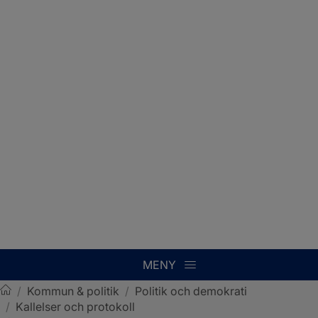
MENY
/
Kommun & politik
/
Politik och demokrati
/
Kallelser och protokoll
Sotenäs kommun