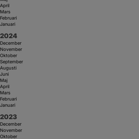
April
Mars
Februari
Januari
År:
2024
December
November
Oktober
September
Augusti
Juni
Maj
April
Mars
Februari
Januari
År:
2023
December
November
Oktober