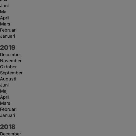
Juni
Maj
April
Mars
Februari
Januari
År:
2019
December
November
Oktober
September
Augusti
Juni
Maj
April
Mars
Februari
Januari
År:
2018
December