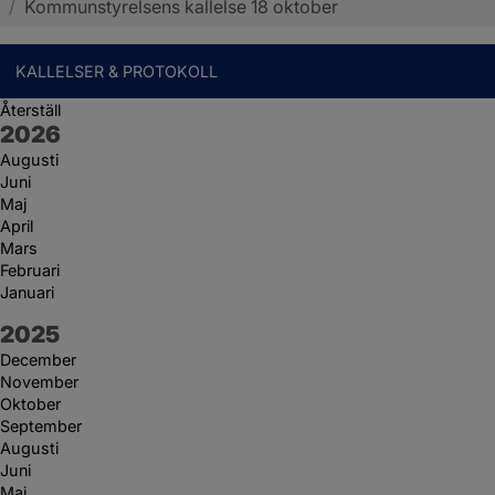
/
Kommunstyrelsens kallelse 18 oktober
KALLELSER & PROTOKOLL
Återställ
År:
2026
Augusti
Juni
Maj
April
Mars
Februari
Januari
År:
2025
December
November
Oktober
September
Augusti
Juni
Maj