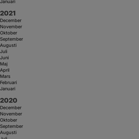
Januari
År:
2021
December
November
Oktober
September
Augusti
Juli
Juni
Maj
April
Mars
Februari
Januari
År:
2020
December
November
Oktober
September
Augusti
Juli