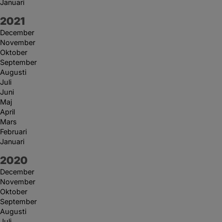
Januari
År:
2021
December
November
Oktober
September
Augusti
Juli
Juni
Maj
April
Mars
Februari
Januari
År:
2020
December
November
Oktober
September
Augusti
Juli