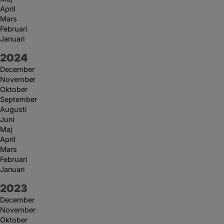
April
Mars
Februari
Januari
År:
2024
December
November
Oktober
September
Augusti
Juni
Maj
April
Mars
Februari
Januari
År:
2023
December
November
Oktober