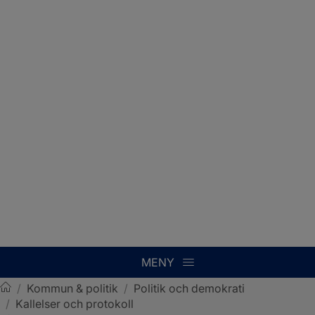
MENY
/
Kommun & politik
/
Politik och demokrati
/
Kallelser och protokoll
Sotenäs kommun