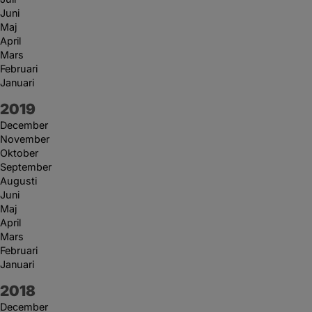
Juni
Maj
April
Mars
Februari
Januari
År:
2019
December
November
Oktober
September
Augusti
Juni
Maj
April
Mars
Februari
Januari
År:
2018
December