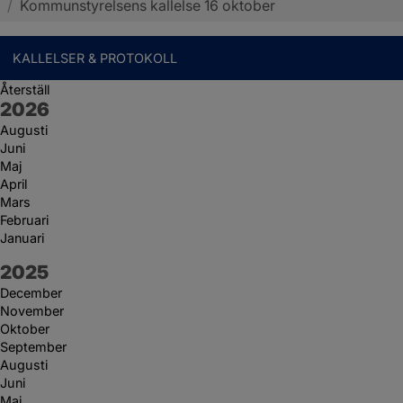
/
Kommunstyrelsens kallelse 16 oktober
KALLELSER & PROTOKOLL
Återställ
År:
2026
Augusti
Juni
Maj
April
Mars
Februari
Januari
År:
2025
December
November
Oktober
September
Augusti
Juni
Maj