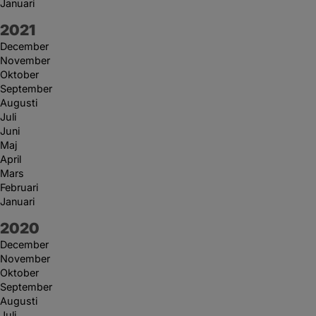
Januari
År:
2021
December
November
Oktober
September
Augusti
Juli
Juni
Maj
April
Mars
Februari
Januari
År:
2020
December
November
Oktober
September
Augusti
Juli