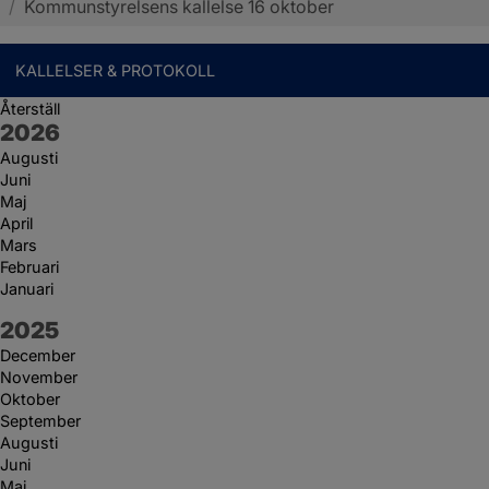
/
Kommunstyrelsens kallelse 16 oktober
KALLELSER & PROTOKOLL
Återställ
År:
2026
Augusti
Juni
Maj
April
Mars
Februari
Januari
År:
2025
December
November
Oktober
September
Augusti
Juni
Maj