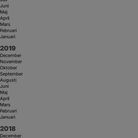
Juni
Maj
April
Mars
Februari
Januari
År:
2019
December
November
Oktober
September
Augusti
Juni
Maj
April
Mars
Februari
Januari
År:
2018
December