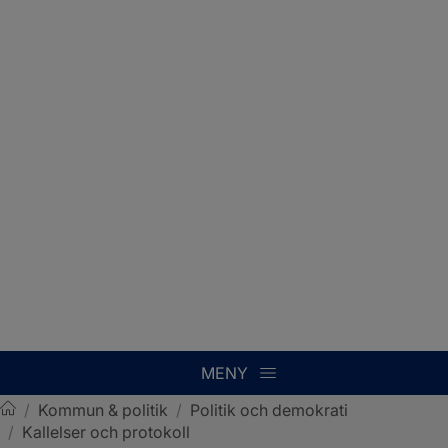
MENY
/
Kommun & politik
/
Politik och demokrati
/
Kallelser och protokoll
Sotenäs kommun