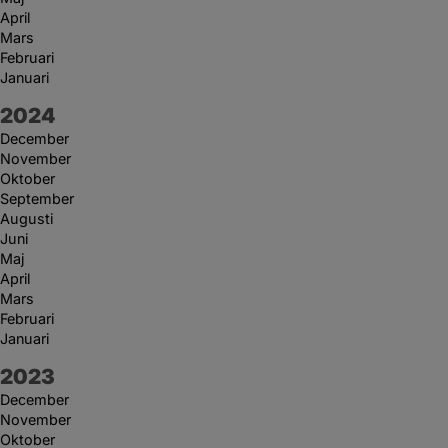
April
Mars
Februari
Januari
År:
2024
December
November
Oktober
September
Augusti
Juni
Maj
April
Mars
Februari
Januari
År:
2023
December
November
Oktober