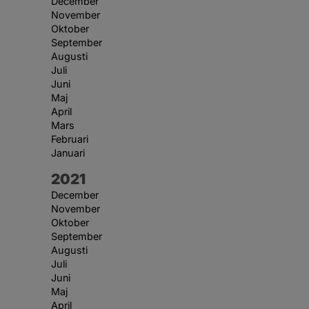
December
November
Oktober
September
Augusti
Juli
Juni
Maj
April
Mars
Februari
Januari
År:
2021
December
November
Oktober
September
Augusti
Juli
Juni
Maj
April