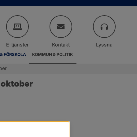
E-tjänster
Kontakt
Lyssna
 & FÖRSKOLA
KOMMUN & POLITIK
ber
 oktober