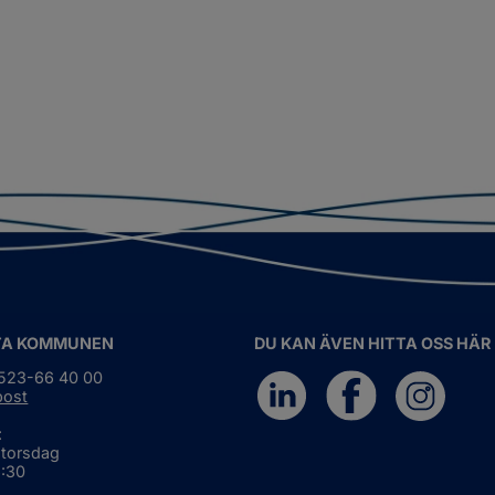
TA KOMMUNEN
DU KAN ÄVEN HITTA OSS HÄR
0523-66 40 00
post
:
 torsdag
6:30