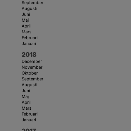
September
Augusti
Juni
Maj
April
Mars
Februari
Januari
År:
2018
December
November
Oktober
September
Augusti
Juni
Maj
April
Mars
Februari
Januari
År:
2017