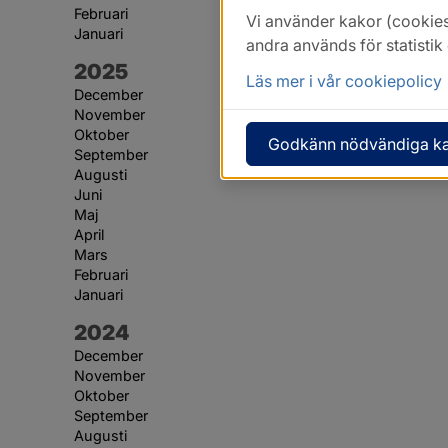
Februari
Vi använder kakor (cookies
Januari
andra används för statisti
År:
2025
Läs mer i vår cookiepolicy
December
November
Oktober
Godkänn nödvändiga k
September
Augusti
Juni
Maj
April
Mars
Februari
Januari
År:
2024
December
November
Oktober
September
Augusti