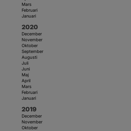
Mars
Februari
Januari
År:
2020
December
November
Oktober
September
Augusti
Juli
Juni
Maj
April
Mars
Februari
Januari
År:
2019
December
November
Oktober