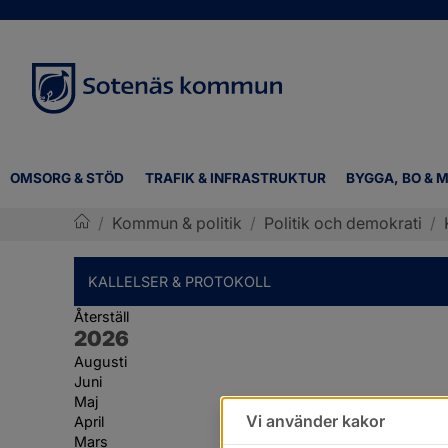
OMSORG & STÖD
TRAFIK & INFRASTRUKTUR
BYGGA, BO & M
/
Kommun & politik
/
Politik och demokrati
/
Sotenäs kommun
KALLELSER & PROTOKOLL
Återställ
År:
2026
Augusti
Juni
Maj
Vi använder kakor
April
Mars