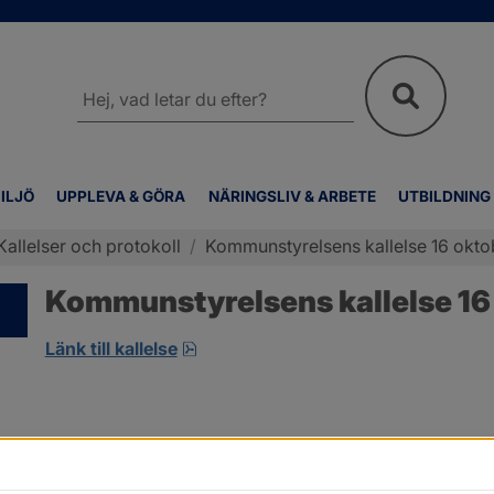
Sök
på
webbplatsen
ILJÖ
UPPLEVA & GÖRA
NÄRINGSLIV & ARBETE
UTBILDNING
Kallelser och protokoll
/
Kommunstyrelsens kallelse 16 okto
Kommunstyrelsens kallelse 16
pdf, öppnas i nytt fönster.
Länk till kallelse