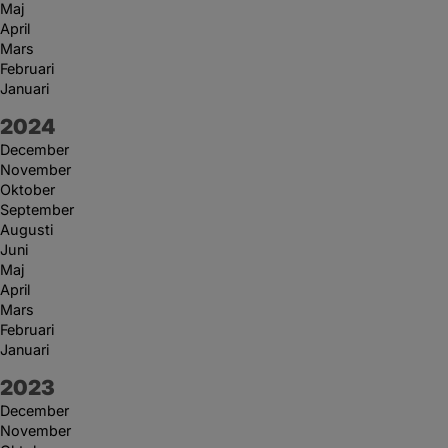
Maj
April
Mars
Februari
Januari
År:
2024
December
November
Oktober
September
Augusti
Juni
Maj
April
Mars
Februari
Januari
År:
2023
December
November