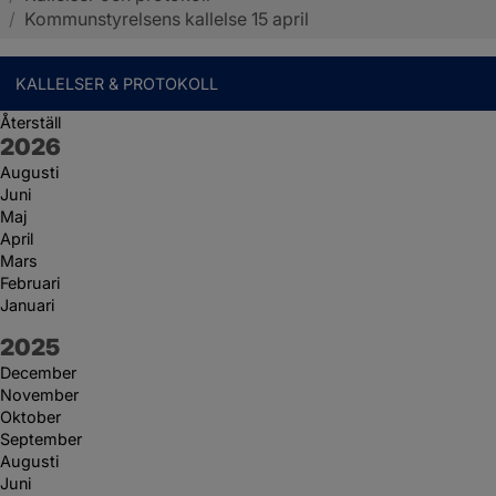
/
Kommunstyrelsens kallelse 15 april
KALLELSER & PROTOKOLL
Återställ
År:
2026
Augusti
Juni
Maj
April
Mars
Februari
Januari
År:
2025
December
November
Oktober
September
Augusti
Juni