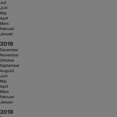
Juli
Juni
Maj
April
Mars
Februari
Januari
År:
2019
December
November
Oktober
September
Augusti
Juni
Maj
April
Mars
Februari
Januari
År:
2018