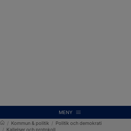
MENY
/
Kommun & politik
/
Politik och demokrati
/
Kallelser och protokoll
Sotenäs kommun