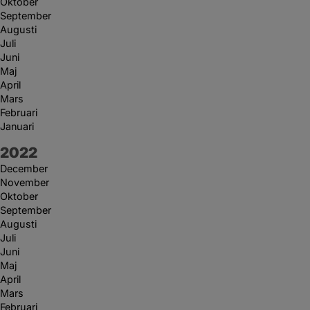
Oktober
September
Augusti
Juli
Juni
Maj
April
Mars
Februari
Januari
År:
2022
December
November
Oktober
September
Augusti
Juli
Juni
Maj
April
Mars
Februari