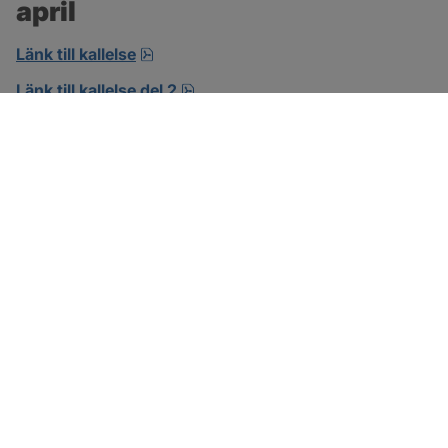
april
pdf, öppnas i nytt fönster.
Länk till kallelse
pdf.
Länk till kallelse del 2
SOTENÄS KOMMUN
Besöksadress
Parkgatan 46
456 80 Kungshamn
Hitta hit