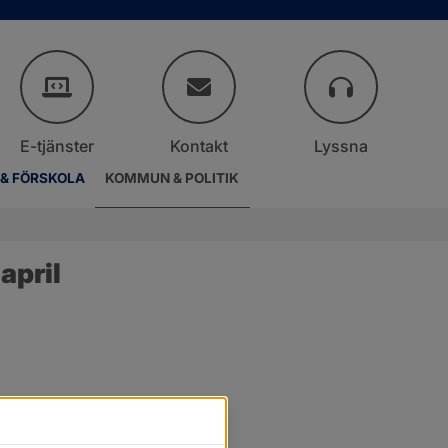
E-tjänster
Kontakt
Lyssna
 & FÖRSKOLA
KOMMUN & POLITIK
april