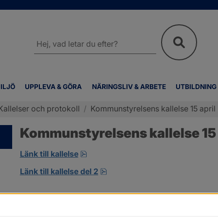
Sök
på
webbplatsen
ILJÖ
UPPLEVA & GÖRA
NÄRINGSLIV & ARBETE
UTBILDNING
Kallelser och protokoll
/
Kommunstyrelsens kallelse 15 april
Kommunstyrelsens kallelse 15 
pdf, öppnas i nytt fönster.
Länk till kallelse
pdf.
Länk till kallelse del 2