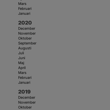
Mars
Februari
Januari
År:
2020
December
November
Oktober
September
Augusti
Juli
Juni
Maj
April
Mars
Februari
Januari
År:
2019
December
November
Oktober