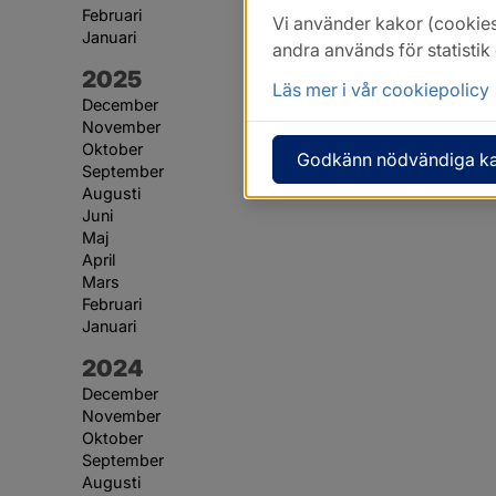
Februari
Vi använder kakor (cookies
Januari
andra används för statisti
År:
2025
Läs mer i vår cookiepolicy
December
November
Oktober
Godkänn nödvändiga k
September
Augusti
Juni
Maj
April
Mars
Februari
Januari
År:
2024
December
November
Oktober
September
Augusti