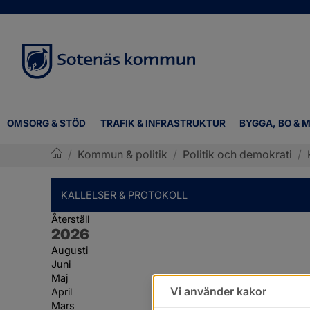
OMSORG & STÖD
TRAFIK & INFRASTRUKTUR
BYGGA, BO & M
/
Kommun & politik
/
Politik och demokrati
/
Sotenäs kommun
KALLELSER & PROTOKOLL
Återställ
År:
2026
Augusti
Juni
Maj
Vi använder kakor
April
Mars