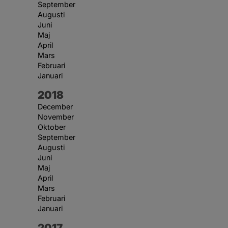
September
Augusti
Juni
Maj
April
Mars
Februari
Januari
År:
2018
December
November
Oktober
September
Augusti
Juni
Maj
April
Mars
Februari
Januari
År:
2017