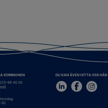
TA KOMMUNEN
DU KAN ÄVEN HITTA OSS HÄR
0523-66 40 00
post
:
 torsdag
6:30