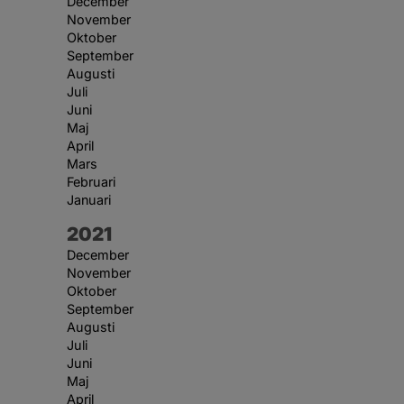
December
November
Oktober
September
Augusti
Juli
Juni
Maj
April
Mars
Februari
Januari
År:
2021
December
November
Oktober
September
Augusti
Juli
Juni
Maj
April