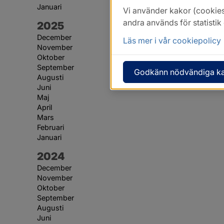
Januari
Vi använder kakor (cookies
andra används för statisti
År:
2025
December
Läs mer i vår cookiepolicy
November
Oktober
September
Godkänn nödvändiga k
Augusti
Juni
Maj
April
Mars
Februari
Januari
År:
2024
December
November
Oktober
September
Augusti
Juni