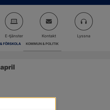
E-tjänster
Kontakt
Lyssna
 & FÖRSKOLA
KOMMUN & POLITIK
april