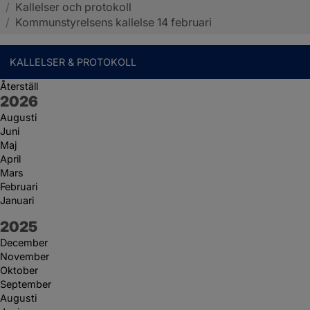
/
Kallelser och protokoll
Sotenäs kommun
/
Kommunstyrelsens kallelse 14 februari
KALLELSER & PROTOKOLL
Återställ
År:
2026
Augusti
Juni
Maj
April
Mars
Februari
Januari
År:
2025
December
November
Oktober
September
Augusti