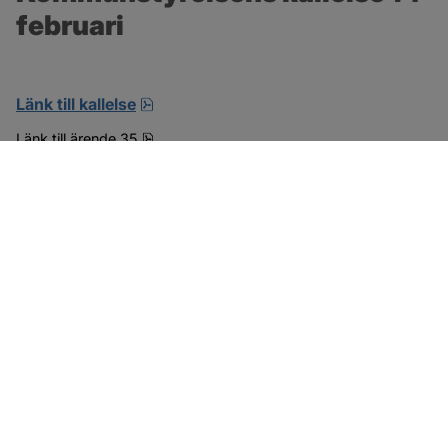
februari
pdf, öppnas i nytt fönster.
Länk till kallelse
pdf, 15.6 MB.
Länk till ärende 35
SOTENÄS KOMMUN
Besöksadress
Parkgatan 46
456 80 Kungshamn