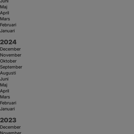
Juni
Maj
April
Mars
Februari
Januari
År:
2024
December
November
Oktober
September
Augusti
Juni
Maj
April
Mars
Februari
Januari
År:
2023
December
November