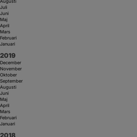
Augusti
Juli
Juni
Maj
April
Mars
Februari
Januari
År:
2019
December
November
Oktober
September
Augusti
Juni
Maj
April
Mars
Februari
Januari
År:
2018