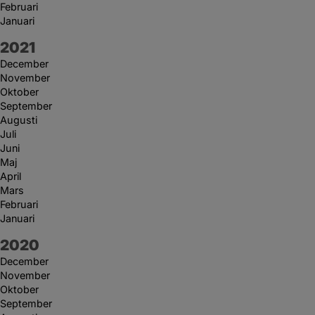
Februari
Januari
År:
2021
December
November
Oktober
September
Augusti
Juli
Juni
Maj
April
Mars
Februari
Januari
År:
2020
December
November
Oktober
September