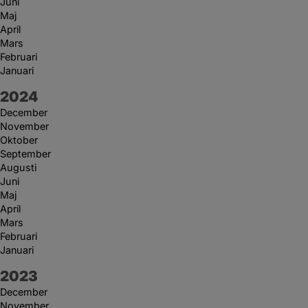
Juni
Maj
April
Mars
Februari
Januari
År:
2024
December
November
Oktober
September
Augusti
Juni
Maj
April
Mars
Februari
Januari
År:
2023
December
November