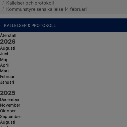
/
Kallelser och protokoll
Sotenäs kommun
/
Kommunstyrelsens kallelse 14 februari
KALLELSER & PROTOKOLL
Återställ
År:
2026
Augusti
Juni
Maj
April
Mars
Februari
Januari
År:
2025
December
November
Oktober
September
Augusti