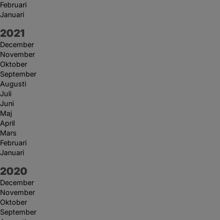
Februari
Januari
År:
2021
December
November
Oktober
September
Augusti
Juli
Juni
Maj
April
Mars
Februari
Januari
År:
2020
December
November
Oktober
September