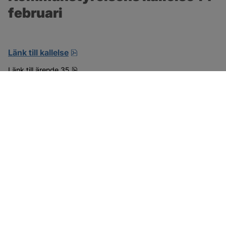
februari
pdf, öppnas i nytt fönster.
Länk till kallelse
pdf, 15.6 MB.
Länk till ärende 35
SOTENÄS KOMMUN
Besöksadress
Parkgatan 46
456 80 Kungshamn