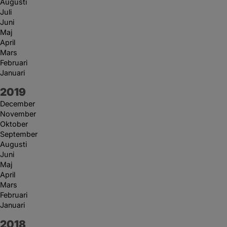
Augusti
Juli
Juni
Maj
April
Mars
Februari
Januari
År:
2019
December
November
Oktober
September
Augusti
Juni
Maj
April
Mars
Februari
Januari
År:
2018