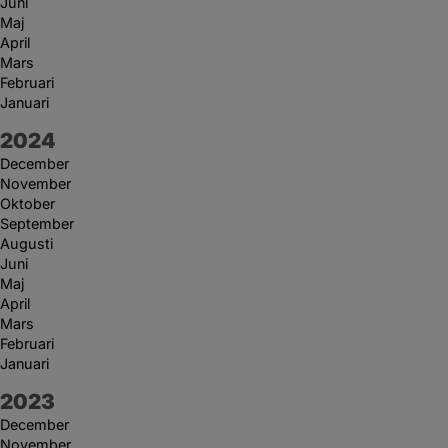
Juni
Maj
April
Mars
Februari
Januari
År:
2024
December
November
Oktober
September
Augusti
Juni
Maj
April
Mars
Februari
Januari
År:
2023
December
November