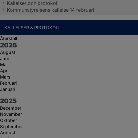
/
Kallelser och protokoll
Sotenäs kommun
/
Kommunstyrelsens kallelse 14 februari
KALLELSER & PROTOKOLL
Återställ
År:
2026
Augusti
Juni
Maj
April
Mars
Februari
Januari
År:
2025
December
November
Oktober
September
Augusti