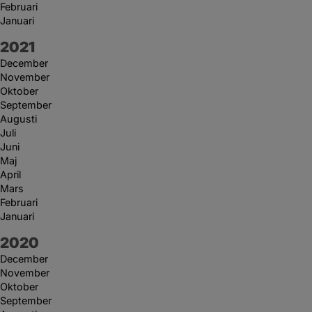
Februari
Januari
År:
2021
December
November
Oktober
September
Augusti
Juli
Juni
Maj
April
Mars
Februari
Januari
År:
2020
December
November
Oktober
September