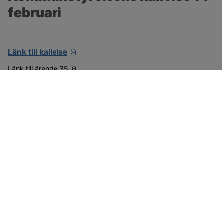
februari
pdf, öppnas i nytt fönster.
Länk till kallelse
pdf, 15.6 MB.
Länk till ärende 35
SOTENÄS KOMMUN
Besöksadress
Parkgatan 46
456 80 Kungshamn