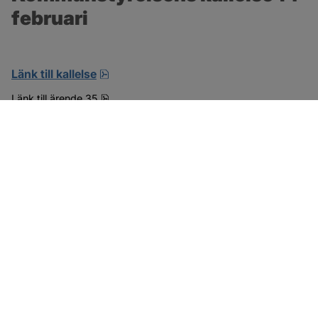
februari
pdf, öppnas i nytt fönster.
Länk till kallelse
pdf, 15.6 MB.
Länk till ärende 35
SOTENÄS KOMMUN
Besöksadress
Parkgatan 46
456 80 Kungshamn