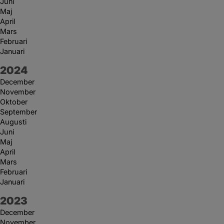
Juni
Maj
April
Mars
Februari
Januari
År:
2024
December
November
Oktober
September
Augusti
Juni
Maj
April
Mars
Februari
Januari
År:
2023
December
November