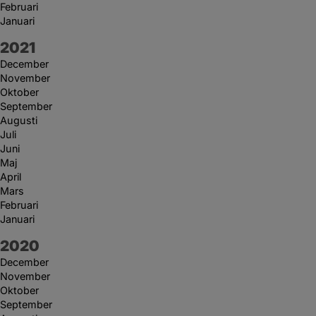
Februari
Januari
År:
2021
December
November
Oktober
September
Augusti
Juli
Juni
Maj
April
Mars
Februari
Januari
År:
2020
December
November
Oktober
September