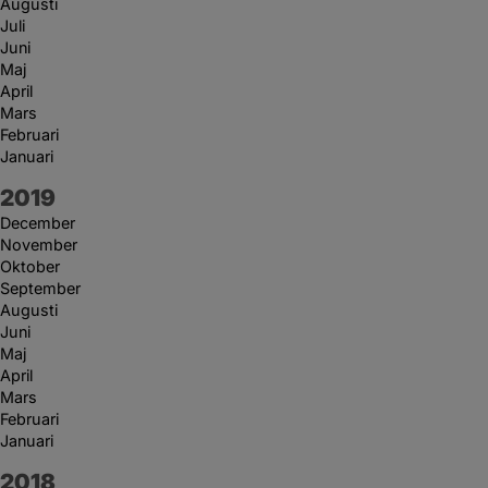
Augusti
Juli
Juni
Maj
April
Mars
Februari
Januari
År:
2019
December
November
Oktober
September
Augusti
Juni
Maj
April
Mars
Februari
Januari
År:
2018