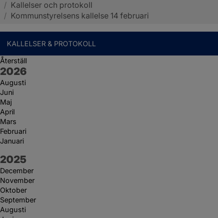
/
Kallelser och protokoll
Sotenäs kommun
/
Kommunstyrelsens kallelse 14 februari
KALLELSER & PROTOKOLL
Återställ
År:
2026
Augusti
Juni
Maj
April
Mars
Februari
Januari
År:
2025
December
November
Oktober
September
Augusti