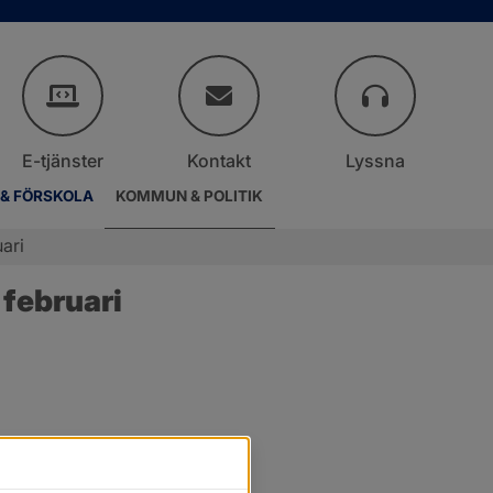
E-tjänster
Kontakt
Lyssna
 & FÖRSKOLA
KOMMUN & POLITIK
ari
februari