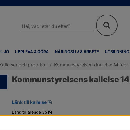
Sök
på
webbplatsen
ILJÖ
UPPLEVA & GÖRA
NÄRINGSLIV & ARBETE
UTBILDNING
Kallelser och protokoll
/
Kommunstyrelsens kallelse 14 febru
Kommunstyrelsens kallelse 14 
pdf, öppnas i nytt fönster.
Länk till kallelse
pdf, 15.6 MB.
Länk till ärende 35