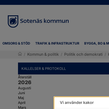
OMSORG & STÖD
TRAFIK & INFRASTRUKTUR
BYGGA, BO & M
/
Kommun & politik
/
Politik och demokrati
/
Sotenäs kommun
KALLELSER & PROTOKOLL
Återställ
År:
2026
Augusti
Juni
Maj
Vi använder kakor
April
Mars