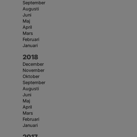
September
Augusti
Juni
Maj
April
Mars
Februari
Januari
År:
2018
December
November
Oktober
September
Augusti
Juni
Maj
April
Mars
Februari
Januari
År:
2017