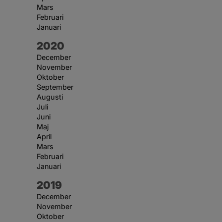
Mars
Februari
Januari
År:
2020
December
November
Oktober
September
Augusti
Juli
Juni
Maj
April
Mars
Februari
Januari
År:
2019
December
November
Oktober