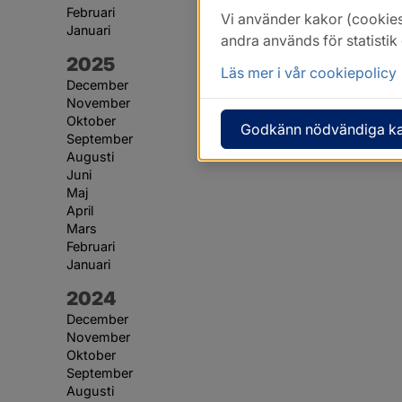
Februari
Vi använder kakor (cookies
Januari
andra används för statisti
År:
2025
Läs mer i vår cookiepolicy
December
November
Oktober
Godkänn nödvändiga k
September
Augusti
Juni
Maj
April
Mars
Februari
Januari
År:
2024
December
November
Oktober
September
Augusti