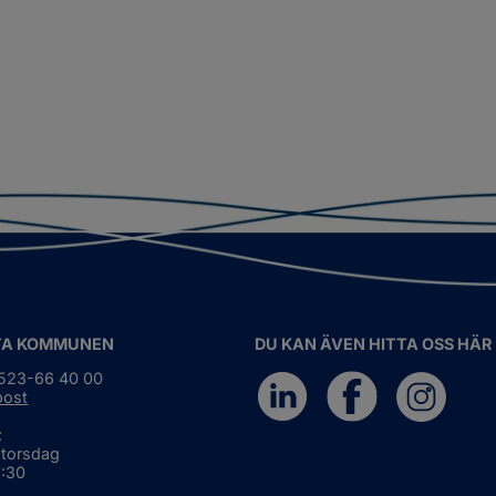
TA KOMMUNEN
DU KAN ÄVEN HITTA OSS HÄR
0523-66 40 00
post
:
 torsdag
6:30