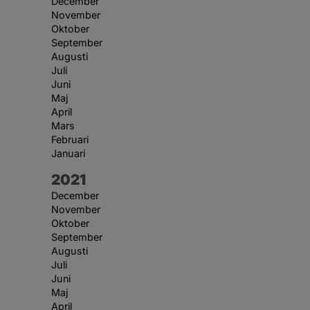
December
November
Oktober
September
Augusti
Juli
Juni
Maj
April
Mars
Februari
Januari
År:
2021
December
November
Oktober
September
Augusti
Juli
Juni
Maj
April