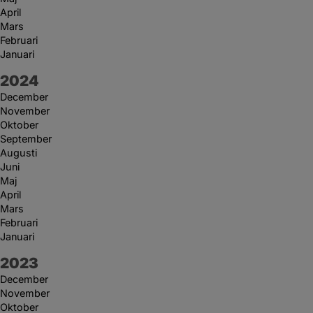
April
Mars
Februari
Januari
År:
2024
December
November
Oktober
September
Augusti
Juni
Maj
April
Mars
Februari
Januari
År:
2023
December
November
Oktober