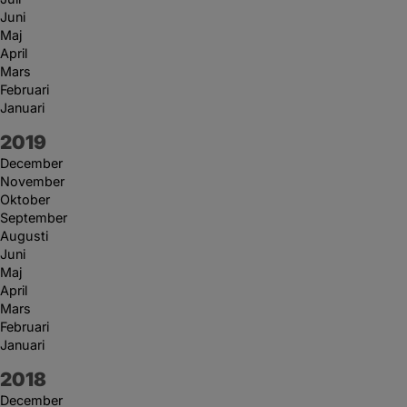
Juni
Maj
April
Mars
Februari
Januari
År:
2019
December
November
Oktober
September
Augusti
Juni
Maj
April
Mars
Februari
Januari
År:
2018
December