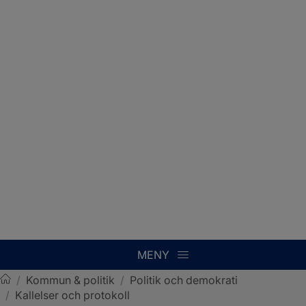
MENY
/
Kommun & politik
/
Politik och demokrati
/
Kallelser och protokoll
Sotenäs kommun