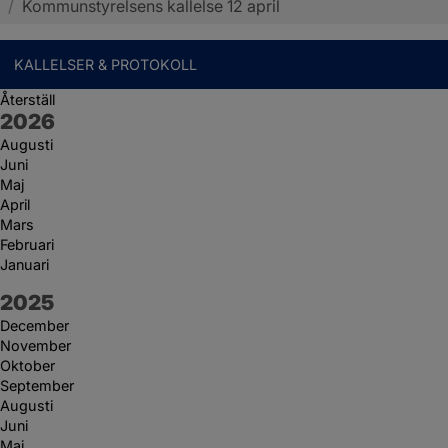
/
Kommunstyrelsens kallelse 12 april
KALLELSER & PROTOKOLL
Återställ
År:
2026
Augusti
Juni
Maj
April
Mars
Februari
Januari
År:
2025
December
November
Oktober
September
Augusti
Juni
Maj