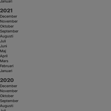
Januari
År:
2021
December
November
Oktober
September
Augusti
Juli
Juni
Maj
April
Mars
Februari
Januari
År:
2020
December
November
Oktober
September
Augusti
Juli