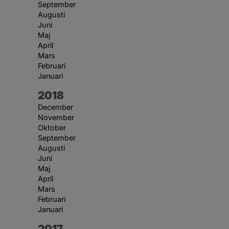
September
Augusti
Juni
Maj
April
Mars
Februari
Januari
År:
2018
December
November
Oktober
September
Augusti
Juni
Maj
April
Mars
Februari
Januari
År:
2017