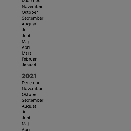
December
November
Oktober
September
Augusti
Juli
Juni
Maj
April
Mars
Februari
Januari
År:
2021
December
November
Oktober
September
Augusti
Juli
Juni
Maj
April