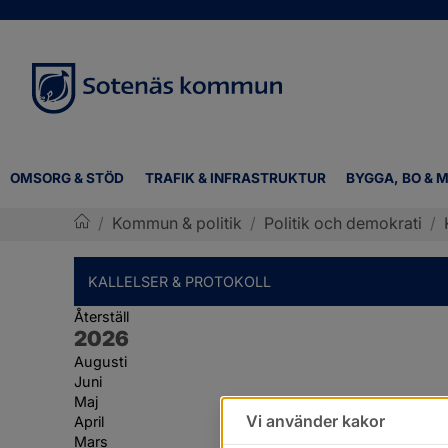
OMSORG & STÖD
TRAFIK & INFRASTRUKTUR
BYGGA, BO & M
/
Kommun & politik
/
Politik och demokrati
/
Sotenäs kommun
KALLELSER & PROTOKOLL
Återställ
År:
2026
Augusti
Juni
Maj
Vi använder kakor
April
Mars