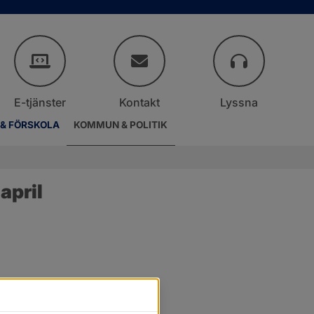
E-tjänster
Kontakt
Lyssna
 & FÖRSKOLA
KOMMUN & POLITIK
april