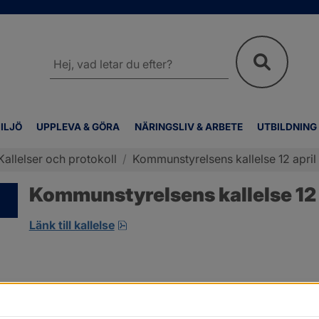
Sök
på
webbplatsen
ILJÖ
UPPLEVA & GÖRA
NÄRINGSLIV & ARBETE
UTBILDNING
Kallelser och protokoll
/
Kommunstyrelsens kallelse 12 april
Kommunstyrelsens kallelse 12 
pdf, 9 MB, öppnas i nytt fönster.
Länk till kallelse