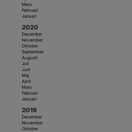
Mars
Februari
Januari
År:
2020
December
November
Oktober
September
Augusti
Juli
Juni
Maj
April
Mars
Februari
Januari
År:
2019
December
November
Oktober