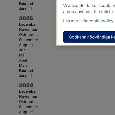
Februari
Vi använder kakor (cookies
Januari
andra används för statisti
År:
2025
Läs mer i vår cookiepolicy
December
November
Oktober
Godkänn nödvändiga k
September
Augusti
Juni
Maj
April
Mars
Februari
Januari
År:
2024
December
November
Oktober
September
Augusti