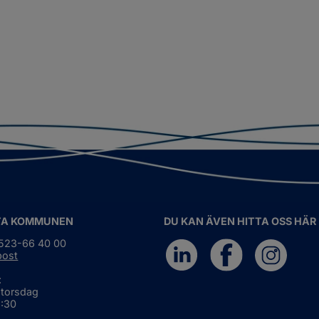
TA KOMMUNEN
DU KAN ÄVEN HITTA OSS HÄR
0523-66 40 00
post
:
 torsdag
6:30