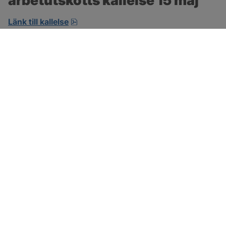
arbetutskotts kallelse 15 maj
pdf, öppnas i nytt fönster.
Länk till kallelse
SOTENÄS KOMMUN
Besöksadress
Parkgatan 46
456 80 Kungshamn
Hitta hit
Organisationsnummer:
212000-1322