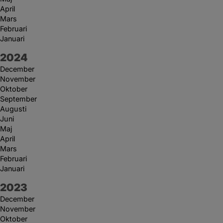
April
Mars
Februari
Januari
År:
2024
December
November
Oktober
September
Augusti
Juni
Maj
April
Mars
Februari
Januari
År:
2023
December
November
Oktober