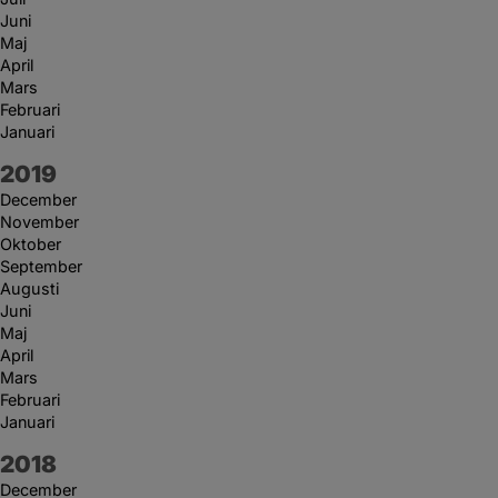
Juni
Maj
April
Mars
Februari
Januari
År:
2019
December
November
Oktober
September
Augusti
Juni
Maj
April
Mars
Februari
Januari
År:
2018
December