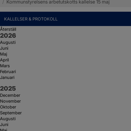
/
Kommunstyrelsens arbetutskotts kallelse 15 maj
KALLELSER & PROTOKOLL
Återställ
År:
2026
Augusti
Juni
Maj
April
Mars
Februari
Januari
År:
2025
December
November
Oktober
September
Augusti
Juni
Maj