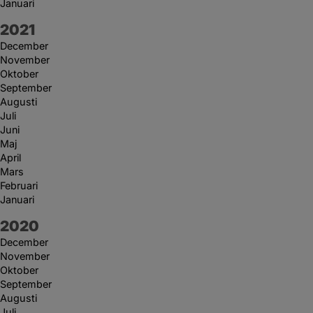
Januari
År:
2021
December
November
Oktober
September
Augusti
Juli
Juni
Maj
April
Mars
Februari
Januari
År:
2020
December
November
Oktober
September
Augusti
Juli