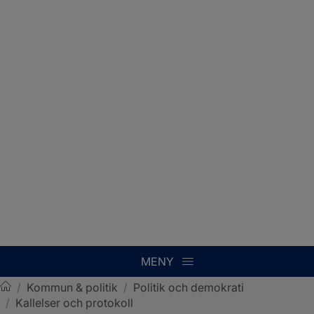
MENY
/
Kommun & politik
/
Politik och demokrati
/
Kallelser och protokoll
Sotenäs kommun