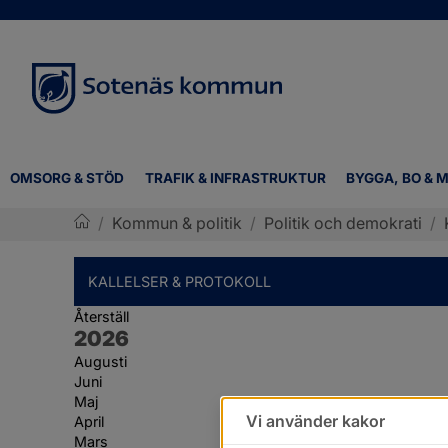
OMSORG & STÖD
TRAFIK & INFRASTRUKTUR
BYGGA, BO & M
/
Kommun & politik
/
Politik och demokrati
/
Sotenäs kommun
KALLELSER & PROTOKOLL
Återställ
År:
2026
Augusti
Juni
Maj
Vi använder kakor
April
Mars