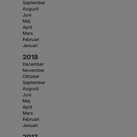
September
Augusti
Juni
Maj
April
Mars
Februari
Januari
År:
2018
December
November
Oktober
September
Augusti
Juni
Maj
April
Mars
Februari
Januari
År:
2017