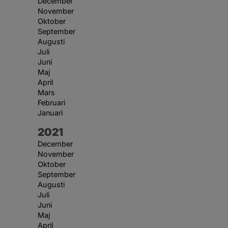
December
November
Oktober
September
Augusti
Juli
Juni
Maj
April
Mars
Februari
Januari
År:
2021
December
November
Oktober
September
Augusti
Juli
Juni
Maj
April