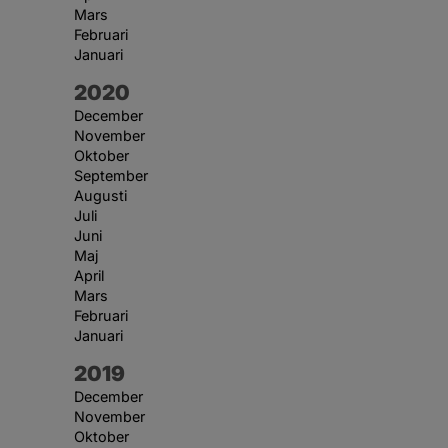
Mars
Februari
Januari
År:
2020
December
November
Oktober
September
Augusti
Juli
Juni
Maj
April
Mars
Februari
Januari
År:
2019
December
November
Oktober