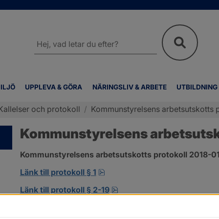
Sök
på
webbplatsen
ILJÖ
UPPLEVA & GÖRA
NÄRINGSLIV & ARBETE
UTBILDNING
Kallelser och protokoll
/
Kommunstyrelsens arbetsutskotts p
Kommunstyrelsens arbetsutskot
Kommunstyrelsens arbetsutskotts protokoll 2018-01-
pdf, 138.3 kB, öppnas i nytt fö
Länk till protokoll § 1
pdf, 302.8 kB, öppnas i nyt
Länk till protokoll § 2-19