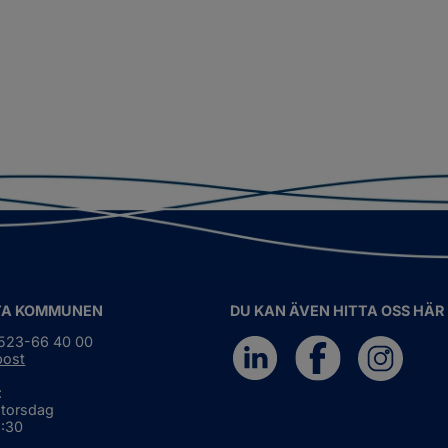
TA KOMMUNEN
DU KAN ÄVEN HITTA OSS HÄR
0523-66 40 00
post
:
 torsdag
6:30