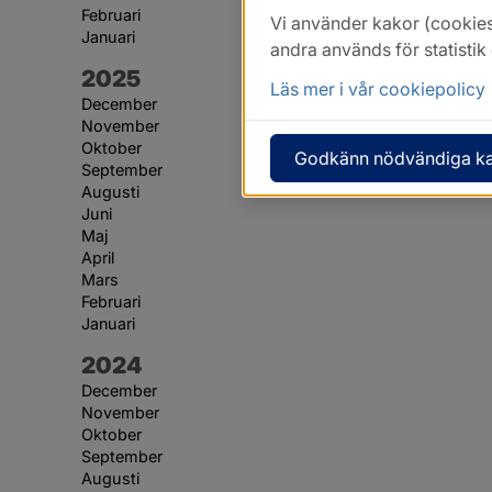
Februari
Vi använder kakor (cookies
Januari
andra används för statisti
År:
2025
Läs mer i vår cookiepolicy
December
November
Oktober
Godkänn nödvändiga k
September
Augusti
Juni
Maj
April
Mars
Februari
Januari
År:
2024
December
November
Oktober
September
Augusti