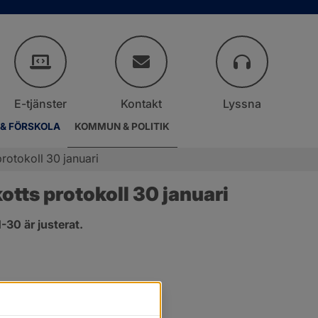
E-tjänster
Kontakt
Lyssna
 & FÖRSKOLA
KOMMUN & POLITIK
rotokoll 30 januari
ts protokoll 30 januari
30 är justerat.
nster.
t fönster.