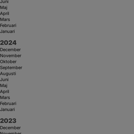
Juni
Maj
April
Mars
Februari
Januari
År:
2024
December
November
Oktober
September
Augusti
Juni
Maj
April
Mars
Februari
Januari
År:
2023
December
November