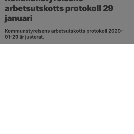
arbetsutskotts protokoll 29 
januari
Kommunstyrelsens arbetsutskotts protokoll 2020-
01-29 är justerat.
pdf, 554.2 kB, öppnas i nytt fönster.
Länk till protokoll
SOTENÄS KOMMUN
Besöksadress
Parkgatan 46
456 80 Kungshamn