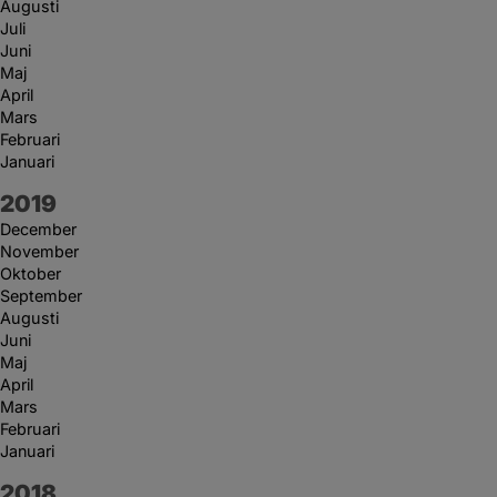
Augusti
Juli
Juni
Maj
April
Mars
Februari
Januari
År:
2019
December
November
Oktober
September
Augusti
Juni
Maj
April
Mars
Februari
Januari
År:
2018