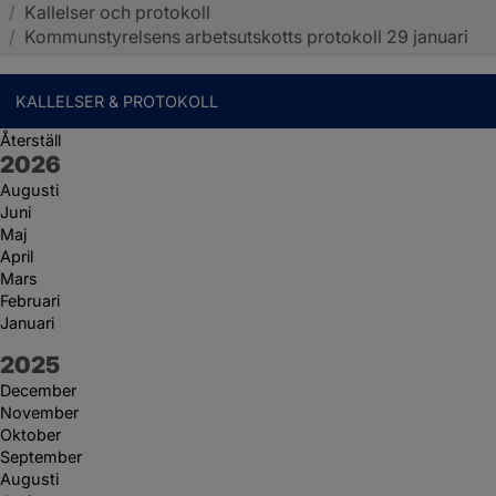
/
Kallelser och protokoll
Sotenäs kommun
/
Kommunstyrelsens arbetsutskotts protokoll 29 januari
KALLELSER & PROTOKOLL
Återställ
År:
2026
Augusti
Juni
Maj
April
Mars
Februari
Januari
År:
2025
December
November
Oktober
September
Augusti